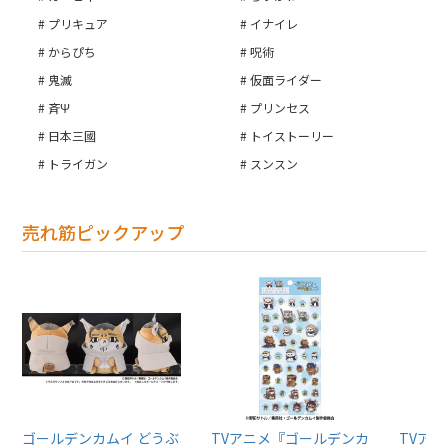
プリキュア
イナイレ
からぴち
呪術
鬼滅
仮面ライダー
斉Ψ
プリンセス
日本三國
トイストーリー
トライガン
スンスン
売れ筋ピックアップ
ゴールデンカムイ どうぶ
TVアニメ『ゴールデンカ
TVア