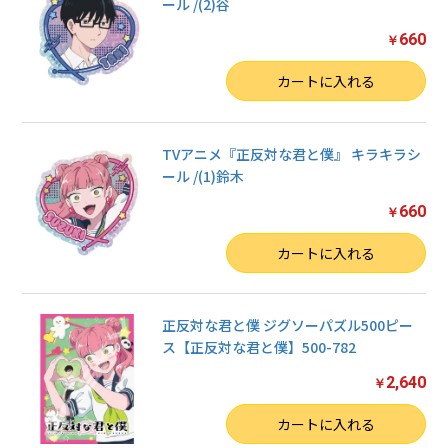
ール /(2)谷
660
￥
数量
カートに入れる
TVアニメ『正反対な君と僕』 キラキラシ
ール /(1)鈴木
660
￥
数量
カートに入れる
正反対な君と僕 ジグソーパズル500ピー
ス【正反対な君と僕】500-782
2,640
￥
数量
カートに入れる