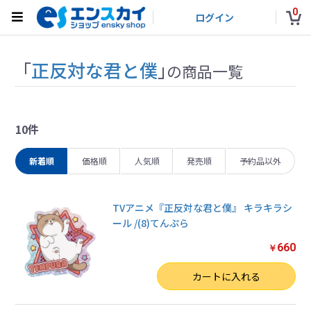
0
ログイン
「
正反対な君と僕
」
の商品一覧
10件
新着順
価格順
人気順
発売順
予約品以外
TVアニメ『正反対な君と僕』 キラキラシ
ール /(8)てんぷら
660
￥
数量
カートに入れる