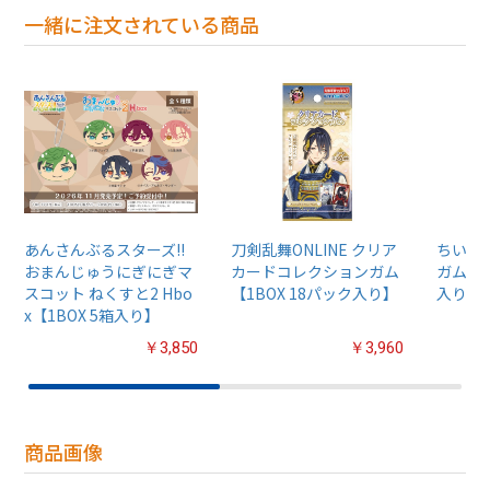
一緒に注文されている商品
あんさんぶるスターズ!!
刀剣乱舞ONLINE クリア
ちいか
おまんじゅうにぎにぎマ
カードコレクションガム
ガム4【
スコット ねくすと2 Hbo
【1BOX 18パック入り】
入り】
x【1BOX 5箱入り】
￥3,850
￥3,960
商品画像