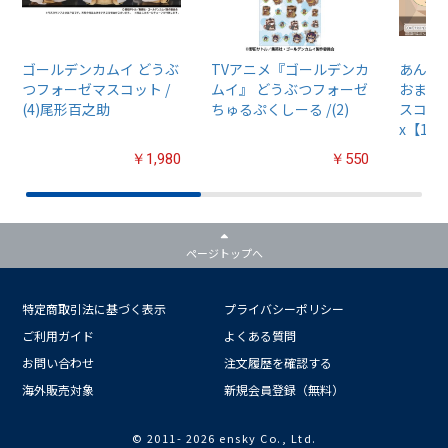
ゴールデンカムイ どうぶ
TVアニメ『ゴールデンカ
あんさん
つフォーゼマスコット /
ムイ』 どうぶつフォーゼ
おまん
(4)尾形百之助
ちゅるぷくしーる /(2)
スコット
x【1B
￥1,980
￥550
ページトップへ
特定商取引法に基づく表示
プライバシーポリシー
ご利用ガイド
よくある質問
お問い合わせ
注文履歴を確認する
海外販売対象
新規会員登録（無料）
© 2011-
2026 ensky Co., Ltd.