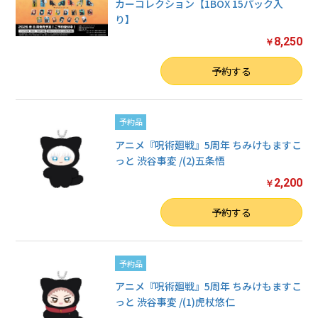
カーコレクション【1BOX 15パック入
り】
8,250
￥
数量
予約する
予約品
アニメ『呪術廻戦』5周年 ちみけもますこ
っと 渋谷事変 /(2)五条悟
2,200
￥
数量
予約する
予約品
アニメ『呪術廻戦』5周年 ちみけもますこ
っと 渋谷事変 /(1)虎杖悠仁