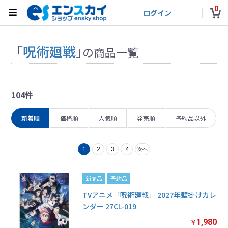
0
ログイン
「
呪術廻戦
」
の商品一覧
104件
新着順
価格順
人気順
発売順
予約品以外
1
2
3
4
次へ
新商品
予約品
TVアニメ「呪術廻戦」 2027年壁掛けカレ
ンダー 27CL-019
1,980
￥