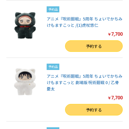
予約品
アニメ『呪術廻戦』5周年 ちょいでかちみ
けもますこっと /(1)虎杖悠仁
7,700
￥
数量
予約する
予約品
アニメ『呪術廻戦』5周年 ちょいでかちみ
けもますこっと 劇場版 呪術廻戦 0 / 乙骨
憂太
7,700
￥
数量
予約する