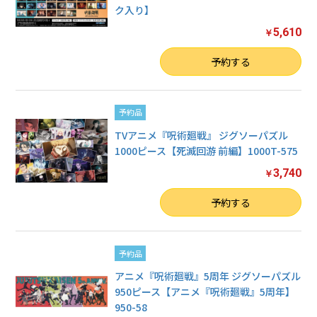
ク入り】
5,610
￥
数量
予約する
予約品
TVアニメ『呪術廻戦』 ジグソーパズル
1000ピース【死滅回游 前編】1000T-575
3,740
￥
数量
予約する
予約品
アニメ『呪術廻戦』5周年 ジグソーパズル
950ピース【アニメ『呪術廻戦』5周年】
950-58