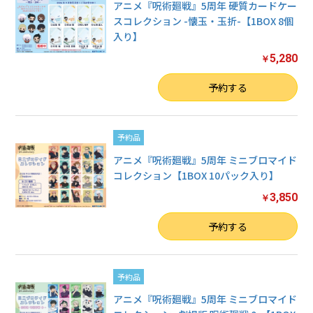
アニメ『呪術廻戦』5周年 硬質カードケー
スコレクション -懐玉・玉折-【1BOX 8個
入り】
5,280
￥
数量
予約する
予約品
アニメ『呪術廻戦』5周年 ミニブロマイド
コレクション【1BOX 10パック入り】
3,850
￥
数量
予約する
予約品
アニメ『呪術廻戦』5周年 ミニブロマイド