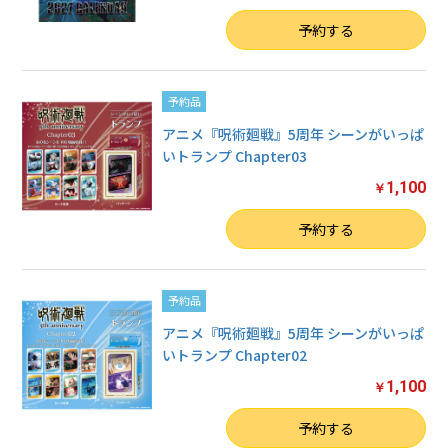
数量
予約する
予約品
アニメ『呪術廻戦』5周年 シーンがいっぱ
いトランプ Chapter03
1,100
￥
数量
予約する
予約品
アニメ『呪術廻戦』5周年 シーンがいっぱ
いトランプ Chapter02
1,100
￥
数量
予約する