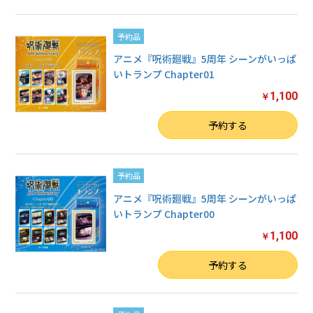
予約品
アニメ『呪術廻戦』5周年 シーンがいっぱ
いトランプ Chapter01
1,100
￥
数量
予約する
予約品
アニメ『呪術廻戦』5周年 シーンがいっぱ
いトランプ Chapter00
1,100
￥
数量
予約する