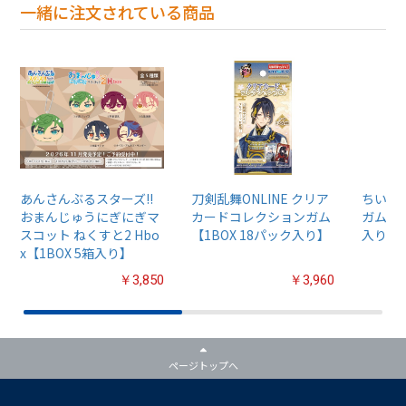
一緒に注文されている商品
あんさんぶるスターズ!!
刀剣乱舞ONLINE クリア
ちいか
おまんじゅうにぎにぎマ
カードコレクションガム
ガム4【
スコット ねくすと2 Hbo
【1BOX 18パック入り】
入り】
x【1BOX 5箱入り】
￥3,850
￥3,960
ページトップへ