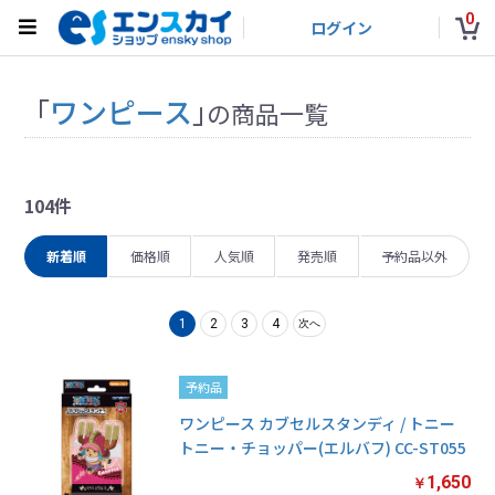
0
ログイン
「
ワンピース
」
の商品一覧
104件
新着順
価格順
人気順
発売順
予約品以外
1
2
3
4
次へ
予約品
ワンピース カブセルスタンディ / トニー
トニー・チョッパー(エルバフ) CC-ST055
1,650
￥