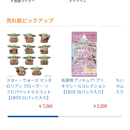
仮面ライダー
イナイレ
売れ筋ピックアップ
スター・ウォーズ マンダ
名探偵プリキュア! プリ
ちいか
ロリアン グローグー ソ
キラシールコレクション
ガム4【
フビパペットマスコット
【1BOX 20パック入り】
入り】
【1BOX 11パック入り】
￥7,260
￥2,200