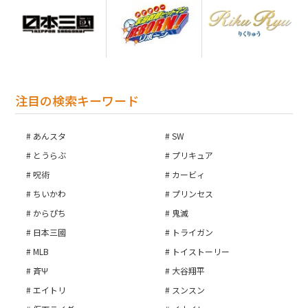
注目の検索キーワード
あんスタ
SW
とうらぶ
プリキュア
呪術
カービィ
ちいかわ
プリンセス
からぴち
鬼滅
日本三國
トライガン
MLB
トイストーリー
斉Ψ
大谷翔平
エイトリ
スンスン