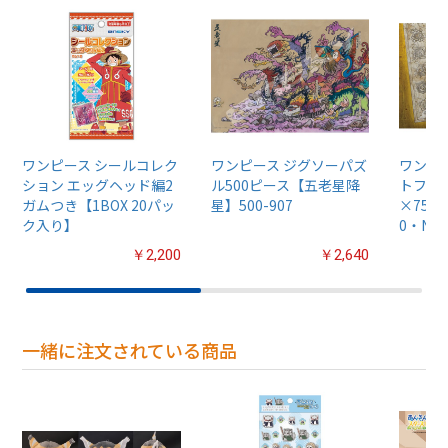
ワンピース シールコレク
ワンピース ジグソーパズ
ワンピ
ション エッグヘッド編2
ル500ピース【五老星降
トフレー
ガムつき【1BOX 20パッ
星】500-907
×75cm
ク入り】
0・No.
￥2,200
￥2,640
一緒に注文されている商品