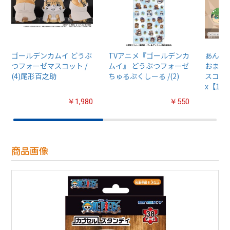
ゴールデンカムイ どうぶ
TVアニメ『ゴールデンカ
あんさん
つフォーゼマスコット /
ムイ』 どうぶつフォーゼ
おまん
(4)尾形百之助
ちゅるぷくしーる /(2)
スコット
x【1B
￥1,980
￥550
商品画像