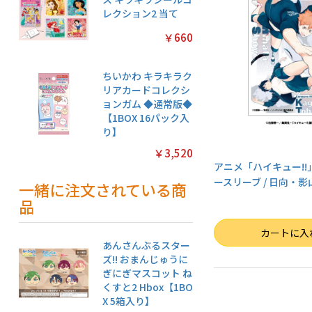
レクション2 当て
￥660
ちいかわ キラキラク
リアカードコレクシ
ョンガム ◆通常版◆
【1BOX 16パック入
り】
￥3,520
アニメ「ハイキュー!!
ースリーブ / 日向・影山(
一緒に注文されている商
品
数量
カートに入
あんさんぶるスター
ズ!! おまんじゅうに
ぎにぎマスコット ね
くすと2 Hbox【1BO
X 5箱入り】