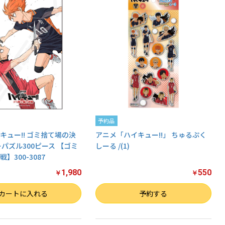
予約品
キュー!! ゴミ捨て場の決
アニメ「ハイキュー!!」 ちゅるぷく
ーパズル300ピース 【ゴミ
しーる /(1)
】300-3087
1,980
550
￥
￥
数量
カートに入れる
予約する