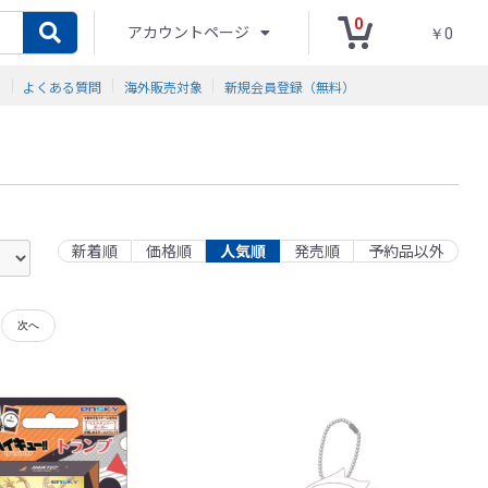
0
アカウントページ
￥0
ド
よくある質問
海外販売対象
新規会員登録（無料）
新着順
価格順
人気順
発売順
予約品以外
次へ