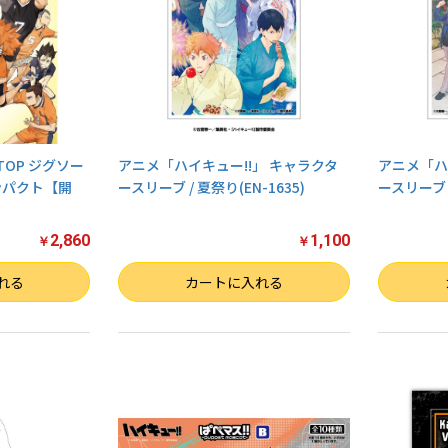
 TOP ジグソー
アニメ「ハイキュー!!」 キャラクタ
アニメ「ハ
ンパクト【開
ースリーブ / 夏祭り(EN-1635)
ースリーブ /
2,860
1,100
￥
￥
数量
数量
れる
カートに入れる