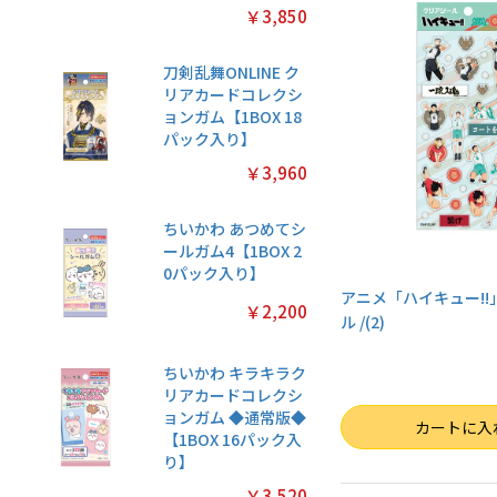
￥3,850
刀剣乱舞ONLINE ク
リアカードコレクシ
ョンガム【1BOX 18
パック入り】
￥3,960
ちいかわ あつめてシ
ールガム4【1BOX 2
0パック入り】
アニメ「ハイキュー!!
￥2,200
ル /(2)
ちいかわ キラキラク
リアカードコレクシ
ョンガム ◆通常版◆
数量
カートに入
【1BOX 16パック入
り】
￥3,520