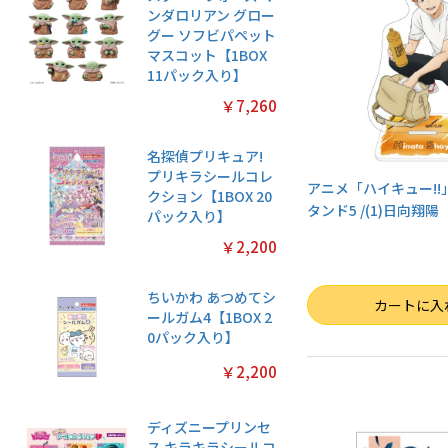
ンダロリアン グロー
グー ソフビパペット
マスコット【1BOX
11パック入り】
￥7,260
名探偵プリキュア!
プリキラシールコレ
アニメ「ハイキュー!!
クション【1BOX 20
タンド5 /(1)日向翔陽
パック入り】
￥2,200
ちいかわ あつめてシ
数量
カートに入
ールガム4【1BOX 2
0パック入り】
￥2,200
ディズニープリンセ
ス キラキラシールコ