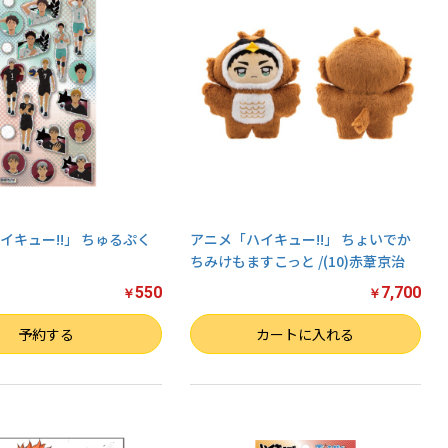
イキュー!!」 ちゅるぷく
アニメ「ハイキュー!!」 ちょいでか
ちみけもますこっと /(10)赤葦京治
550
7,700
￥
￥
数量
予約する
カートに入れる