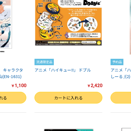
流通限定品
予約品
」 キャラクタ
アニメ「ハイキュー!!」 ドブル
アニメ「ハ
EN-1631)
しーる /(2)
1,100
2,420
￥
￥
数量
数量
れる
カートに入れる