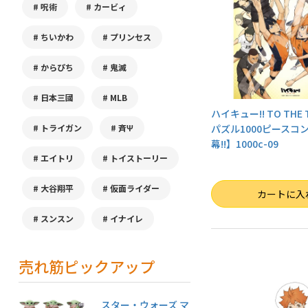
呪術
カービィ
ちいかわ
プリンセス
からぴち
鬼滅
日本三國
MLB
ハイキュー!! TO THE
パズル1000ピースコ
トライガン
斉Ψ
幕!!】1000c-09
エイトリ
トイストーリー
大谷翔平
仮面ライダー
数量
カートに入
スンスン
イナイレ
売れ筋ピックアップ
スター・ウォーズ マ