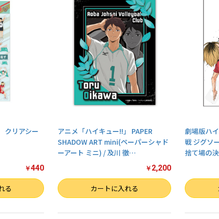
お買い物を続ける
カートへ進む
」 クリアシー
アニメ「ハイキュー!!」 PAPER
劇場版ハイ
SHADOW ART mini(ペーパーシャド
戦 ジグソ
ーアート ミニ) / 及川 徹
…
捨て場の決戦
440
2,200
￥
￥
数量
数量
れる
カートに入れる