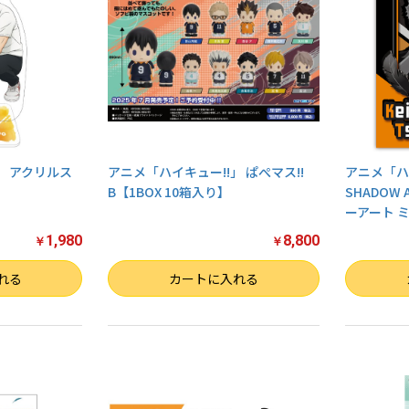
」 アクリルス
アニメ「ハイキュー!!」 ぱぺマス!!
アニメ「ハイ
B【1BOX 10箱入り】
SHADOW 
ーアート ミニ
1,980
8,800
￥
￥
数量
数量
れる
カートに入れる