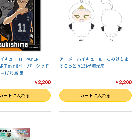
キュー!!」 PAPER
アニメ『ハイキュー!!』 ちみけもま
ART mini(ペーパーシャド
すこっと /(13)星海光来
) / 月島 蛍
…
2,200
2,200
￥
￥
数量
カートに入れる
カートに入れる