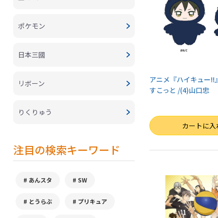
ポケモン
日本三國
アニメ『ハイキュー!!
リボーン
すこっと /(4)山口忠
りくりゅう
数量
カートに入
注目の検索キーワード
あんスタ
SW
とうらぶ
プリキュア