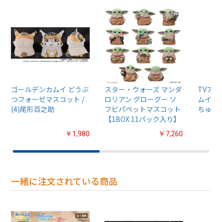
ゴールデンカムイ どうぶ
スター・ウォーズ マンダ
TVア
つフォーゼマスコット /
ロリアン グローグー ソ
ムイ』
(4)尾形百之助
フビパペットマスコット
ちゅるぷ
【1BOX 11パック入り】
￥1,980
￥7,260
一緒に注文されている商品