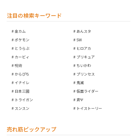
注目の検索キーワード
金カム
あんスタ
ポケモン
SW
とうらぶ
ヒロアカ
カービィ
プリキュア
呪術
ちいかわ
からぴち
プリンセス
イナイレ
鬼滅
日本三國
仮面ライダー
トライガン
斉Ψ
スンスン
トイストーリー
売れ筋ピックアップ