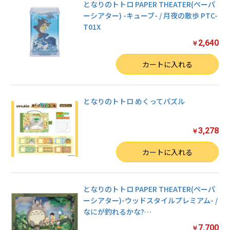
となりのトトロ PAPER THEATER(ペーパ
ーシアター) -キューブ- / 月夜の散歩 PTC-
T01X
2,640
￥
数量
カートに入れる
となりのトトロ めくってパズル
3,278
￥
数量
カートに入れる
となりのトトロ PAPER THEATER(ペーパ
ーシアター)-ウッドスタイルプレミアム- /
なにが釣れるかな?
…
7,700
￥