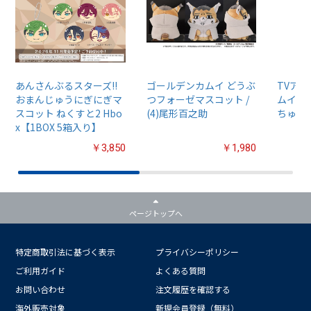
あんさんぶるスターズ!!
ゴールデンカムイ どうぶ
TVア
おまんじゅうにぎにぎマ
つフォーゼマスコット /
ムイ』
スコット ねくすと2 Hbo
(4)尾形百之助
ちゅるぷ
x【1BOX 5箱入り】
￥3,850
￥1,980
ページトップへ
特定商取引法に基づく表示
プライバシーポリシー
ご利用ガイド
よくある質問
お問い合わせ
注文履歴を確認する
海外販売対象
新規会員登録（無料）