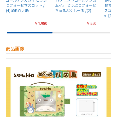
ゴールデンカムイ どうぶ
TVアニメ『ゴールデンカ
あんさん
つフォーゼマスコット /
ムイ』 どうぶつフォーゼ
おまん
(4)尾形百之助
ちゅるぷくしーる /(2)
スコット
x【1B
￥1,980
￥550
商品画像