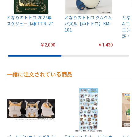
となりのトトロ 2027年
となりのトトロ クムクム
となりの
スケジュール帳 TTR-27
パズル【中トトロ】KM-
A コ
101
エンス
定・再
￥2,090
￥1,430
一緒に注文されている商品