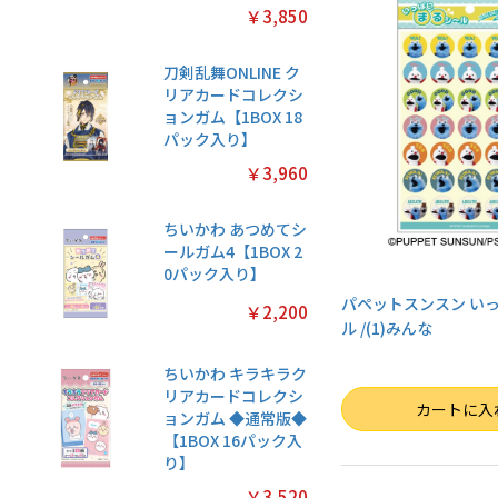
￥3,850
刀剣乱舞ONLINE ク
リアカードコレクシ
ョンガム【1BOX 18
パック入り】
￥3,960
ちいかわ あつめてシ
ールガム4【1BOX 2
0パック入り】
パペットスンスン い
￥2,200
ル /(1)みんな
ちいかわ キラキラク
リアカードコレクシ
数量
カートに入
ョンガム ◆通常版◆
【1BOX 16パック入
り】
￥3,520