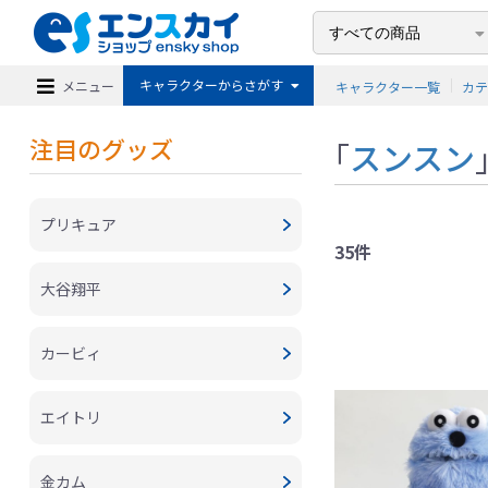
キャラクターからさがす
メニュー
キャラクター一覧
カ
注目のグッズ
「
スンスン
プリキュア
35件
大谷翔平
カービィ
エイトリ
金カム