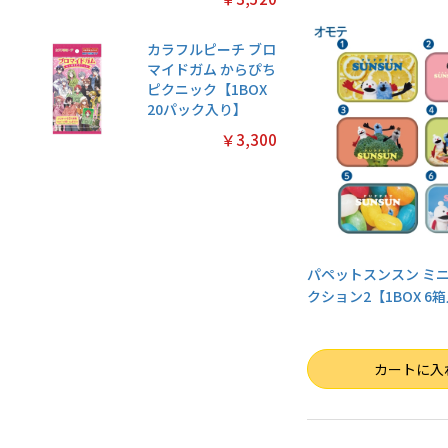
カラフルピーチ ブロ
マイドガム からぴち
ピクニック【1BOX
20パック入り】
￥3,300
パペットスンスン ミ
クション2【1BOX 6
数量
カートに入