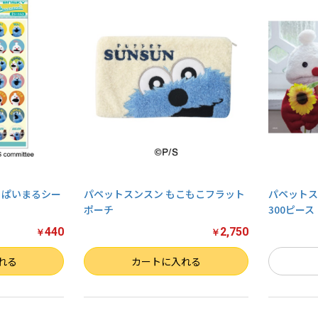
お買い物を続ける
カートへ進む
っぱいまるシー
パペットスンスン もこもこフラット
パペットス
ポーチ
300ピース
440
2,750
￥
￥
数量
れる
カートに入れる