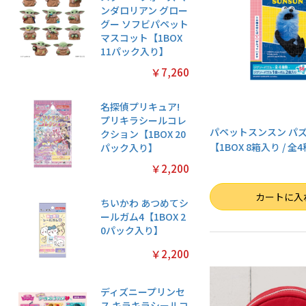
ンダロリアン グロー
グー ソフビパペット
マスコット【1BOX
11パック入り】
￥7,260
名探偵プリキュア!
プリキラシールコレ
パペットスンスン パ
クション【1BOX 20
【1BOX 8箱入り / 全
パック入り】
￥2,200
数量
カートに入
ちいかわ あつめてシ
ールガム4【1BOX 2
0パック入り】
￥2,200
ディズニープリンセ
ス キラキラシールコ