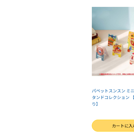
パペットスンスン ミ
タンドコレクション 【1
り】
数量
カートに入