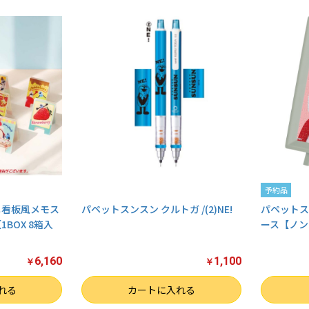
予約品
ニ看板風メモス
パペットスンスン クルトガ /(2)NE!
パペットス
BOX 8箱入
ース【ノンノ
6,160
1,100
￥
￥
数量
数量
れる
カートに入れる