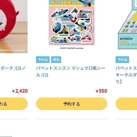
予約品
再販
予約品
ーチ /(2)ノ
パペットスンスン マシュマロ風シー
パペットス
ル /(2)
キーホルダ
り】
2,420
550
￥
￥
数量
数量
れる
予約する