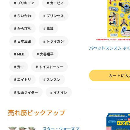
プリキュア
カービィ
ちいかわ
プリンセス
からぴち
鬼滅
日本三國
トライガン
パペットスンスン ぷ
MLB
大谷翔平
斉Ψ
トイストーリー
数量
カートに入
エイトリ
スンスン
仮面ライダー
イナイレ
売れ筋ピックアップ
スター・ウォーズ マ