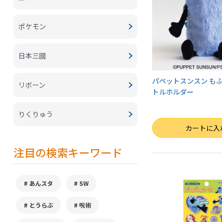
ポケモン
日本三國
パペットスンスン も
リボーン
トルホルダー
りくりゅう
数量
カートに入
注目の検索キーワード
あんスタ
SW
とうらぶ
呪術