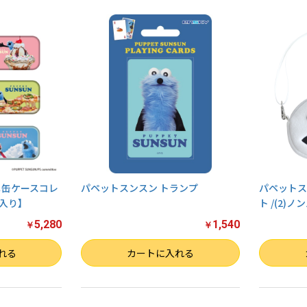
ニ缶ケースコレ
パペットスンスン トランプ
パペットス
箱入り】
ト /(2)ノ
5,280
1,540
￥
￥
数量
数量
れる
カートに入れる