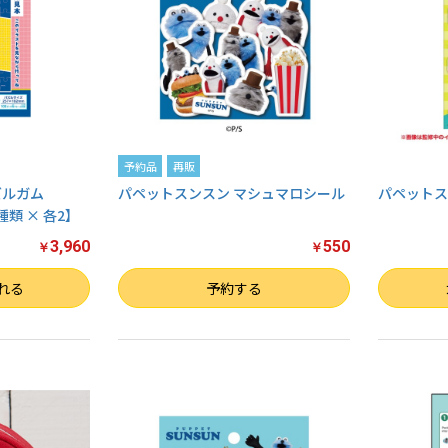
予約品
再販
ズルガム
パペットスンスン マシュマロシール
パペットスン
4種類 × 各2】
3,960
550
￥
￥
数量
数量
れる
予約する