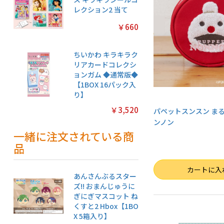
レクション2 当て
￥660
ちいかわ キラキラク
リアカードコレクシ
ョンガム ◆通常版◆
【1BOX 16パック入
り】
￥3,520
パペットスンスン まるポ
ンノン
一緒に注文されている商
品
数量
カートに入
あんさんぶるスター
ズ!! おまんじゅうに
ぎにぎマスコット ね
くすと2 Hbox【1BO
X 5箱入り】