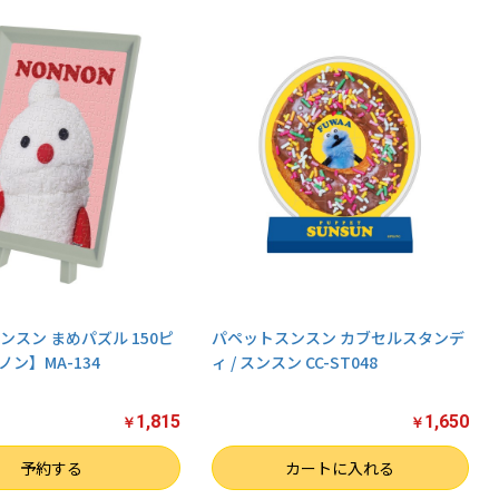
ンスン まめパズル 150ピ
パペットスンスン カブセルスタンデ
ン】MA-134
ィ / スンスン CC-ST048
1,815
1,650
￥
￥
数量
予約する
カートに入れる