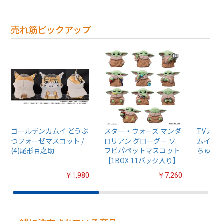
売れ筋ピックアップ
ゴールデンカムイ どうぶ
スター・ウォーズ マンダ
TVア
つフォーゼマスコット /
ロリアン グローグー ソ
ムイ』
(4)尾形百之助
フビパペットマスコット
ちゅるぷ
【1BOX 11パック入り】
￥1,980
￥7,260