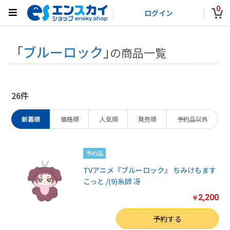
0
ログイン
「
ブルーロック
」
の商品一覧
26件
新着順
価格順
人気順
発売順
予約品以外
予約品
TVアニメ『ブルーロック』 ちみけもます
こっと /(9)糸師 冴
2,200
￥
数量
予約する