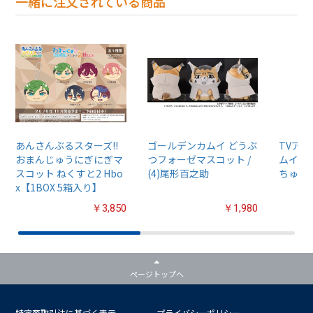
一緒に注文されている商品
あんさんぶるスターズ!!
ゴールデンカムイ どうぶ
TVア
おまんじゅうにぎにぎマ
つフォーゼマスコット /
ムイ』
スコット ねくすと2 Hbo
(4)尾形百之助
ちゅるぷ
x【1BOX 5箱入り】
￥3,850
￥1,980
ページトップへ
特定商取引法に基づく表示
プライバシーポリシー