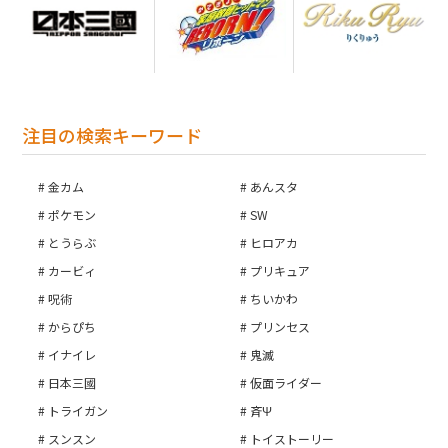
注目の検索キーワード
金カム
あんスタ
ポケモン
SW
とうらぶ
ヒロアカ
カービィ
プリキュア
呪術
ちいかわ
からぴち
プリンセス
イナイレ
鬼滅
日本三國
仮面ライダー
トライガン
斉Ψ
スンスン
トイストーリー