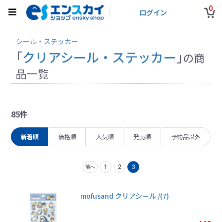
0
ログイン
シール・ステッカー
「
クリアシール・ステッカー
」
の商
品一覧
85件
新着順
価格順
人気順
発売順
予約品以外
1
2
3
前へ
mofusand クリアシール /(7)