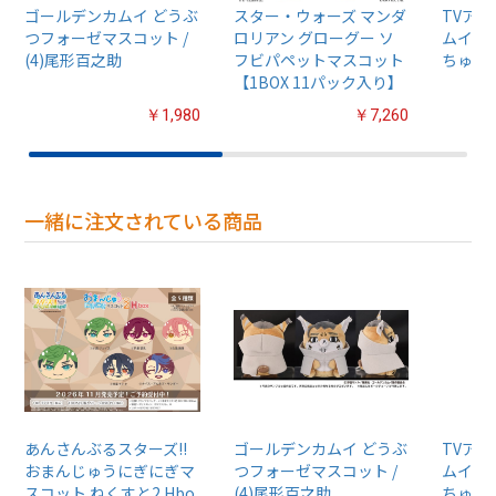
ゴールデンカムイ どうぶ
スター・ウォーズ マンダ
TVア
つフォーゼマスコット /
ロリアン グローグー ソ
ムイ』
(4)尾形百之助
フビパペットマスコット
ちゅるぷ
【1BOX 11パック入り】
￥1,980
￥7,260
一緒に注文されている商品
あんさんぶるスターズ!!
ゴールデンカムイ どうぶ
TVア
おまんじゅうにぎにぎマ
つフォーゼマスコット /
ムイ』
スコット ねくすと2 Hbo
(4)尾形百之助
ちゅるぷ