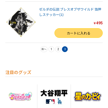
ゼルダの伝説 ブレスオブザワイルド 箔押
しステッカー(1)
495
￥
数量
カートに入れる
1
2
3
前へ
注目のグッズ