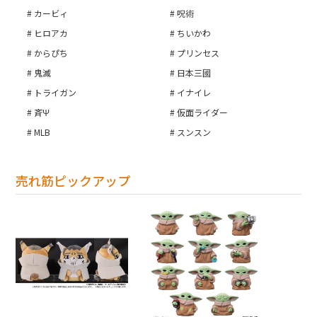
カービィ
呪術
ヒロアカ
ちいかわ
からぴち
プリンセス
鬼滅
日本三國
トライガン
イナイレ
斉Ψ
仮面ライダー
MLB
スンスン
売れ筋ピックアップ