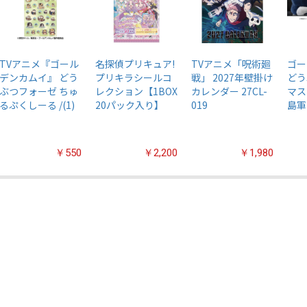
TVアニメ『ゴール
名探偵プリキュア!
TVアニメ「呪術廻
ゴー
デンカムイ』 どう
プリキラシールコ
戦」 2027年壁掛け
どう
ぶつフォーゼ ちゅ
レクション【1BOX
カレンダー 27CL-
マス
るぷくしーる /(1)
20パック入り】
019
島軍
￥550
￥2,200
￥1,980