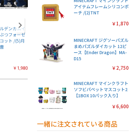
MINECRAFT マインクラフト
アイテムフレームシリコンポ
ーチ /(2)TNT
￥1,870
ルデンカムイ
アニメ『僕のヒー
ちいかわ あつめて
ちいかわ
ぶつフォーゼ
ローアカデミア』
シールガム
クリアカ
MINECRAFT ジグソーパズル
コット /(5)月
ちみけもますこっ
4【1BOX 20パック
クション
まめパズルダイカット 12ピ
曹
と /(7)轟焦凍
入り】
常版◆【1
ース【Ender Dragon】MA-
パック入
D15
￥2,750
￥1,980
￥2,200
￥2,200
MINECRAFT マインクラフト
ソフビパペットマスコット2
【1BOX 10パック入り】
￥6,600
一緒に注文されている商品