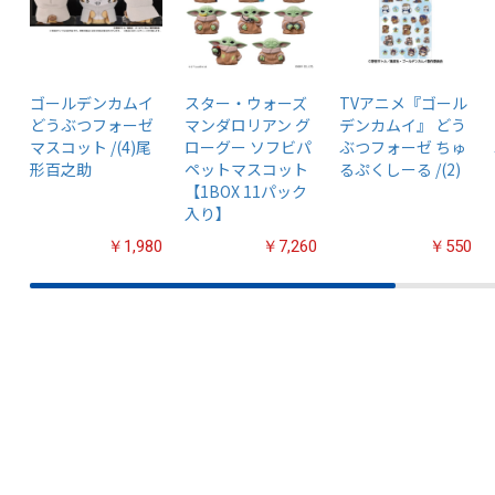
ゴールデンカムイ
スター・ウォーズ
TVアニメ『ゴール
どうぶつフォーゼ
マンダロリアン グ
デンカムイ』 どう
マスコット /(4)尾
ローグー ソフビパ
ぶつフォーゼ ちゅ
形百之助
ペットマスコット
るぷくしーる /(2)
【1BOX 11パック
入り】
￥1,980
￥7,260
￥550