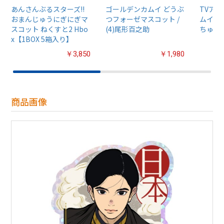
あんさんぶるスターズ!!
ゴールデンカムイ どうぶ
TVア
おまんじゅうにぎにぎマ
つフォーゼマスコット /
ムイ』
スコット ねくすと2 Hbo
(4)尾形百之助
ちゅるぷ
x【1BOX 5箱入り】
￥3,850
￥1,980
商品画像