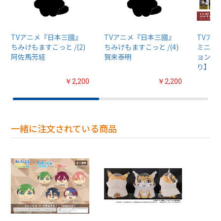
TVアニメ『日本三國』
TVアニメ『日本三國』
TVア
ちみけもますこっと /(2)
ちみけもますこっと /(4)
ミニブ
阿佐馬芳経
賀来泰明
ョン【1
り】
￥2,200
￥2,200
一緒に注文されている商品