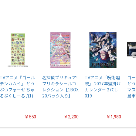
TVアニメ『ゴール
名探偵プリキュア!
TVアニメ「呪術廻
ゴー
デンカムイ』 どう
プリキラシールコ
戦」 2027年壁掛け
どう
ぶつフォーゼ ちゅ
レクション【1BOX
カレンダー 27CL-
マス
るぷくしーる /(1)
20パック入り】
019
島軍
￥550
￥2,200
￥1,980