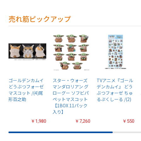
売れ筋ピックアップ
ゴールデンカムイ
スター・ウォーズ
TVアニメ『ゴール
どうぶつフォーゼ
マンダロリアン グ
デンカムイ』 どう
マスコット /(4)尾
ローグー ソフビパ
ぶつフォーゼ ちゅ
形百之助
ペットマスコット
るぷくしーる /(2)
【1BOX 11パック
入り】
￥1,980
￥7,260
￥550