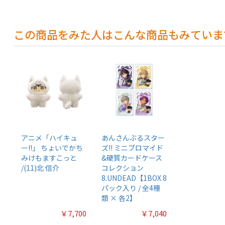
この商品をみた人はこんな商品もみていま
アニメ「ハイキュ
あんさんぶるスター
ー!!」 ちょいでかち
ズ!! ミニブロマイド
みけもますこっと
&硬質カードケース
/(11)北 信介
コレクション
8.UNDEAD【1BOX 8
パック入り / 全4種
類 × 各2】
￥7,700
￥7,040