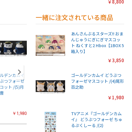
￥8,800
一緒に注文されている商品
あんさんぶるスターズ!! おま
んじゅうにぎにぎマスコッ
ト ねくすと2 Hbox【1BOX 5
箱入り】
￥3,850
ルデンカムイ
アニメ『僕のヒー
ちいかわ あつめて
ちいかわ
ゴールデンカムイ どうぶつ
ぶつフォーゼ
ローアカデミア』
シールガム
クリアカ
フォーゼマスコット /(4)尾形
コット /(5)月
ちみけもますこっ
4【1BOX 20パック
クション
百之助
曹
と /(7)轟焦凍
入り】
常版◆【1
￥1,980
パック入
TVアニメ『ゴールデンカム
￥1,980
￥2,200
￥2,200
イ』 どうぶつフォーゼ ちゅ
るぷくしーる /(2)