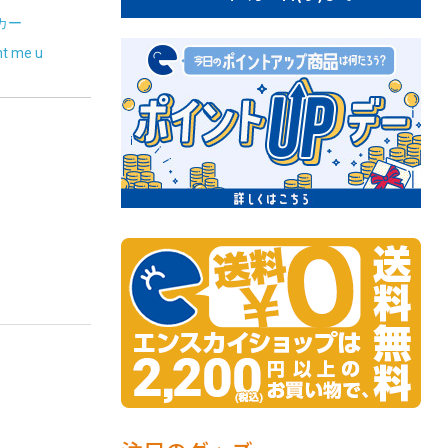
カー
me u