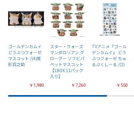
ゴールデンカムイ
スター・ウォーズ
TVアニメ『ゴール
どうぶつフォーゼ
マンダロリアン グ
デンカムイ』 どう
マスコット /(4)尾
ローグー ソフビパ
ぶつフォーゼ ちゅ
形百之助
ペットマスコット
るぷくしーる /(2)
【1BOX 11パック
入り】
￥1,980
￥7,260
￥550