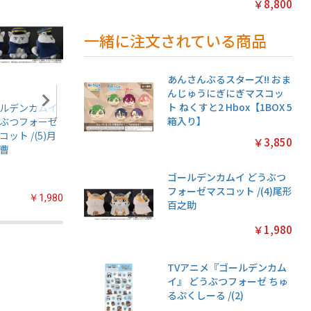
￥8,800
一緒に注文されている商品
あんさんぶるスターズ!! おま
んじゅうにぎにぎマスコッ
ト ねくすと2 Hbox【1BOX 5
ルデンカムイ
アニメ『僕のヒー
ちいかわ あつめて
ちいかわ
箱入り】
ぶつフォーゼ
ローアカデミア』
シールガム
クリアカ
コット /(5)月
ちみけもますこっ
4【1BOX 20パック
クション
￥3,850
曹
と /(7)轟焦凍
入り】
常版◆【1
パック入
ゴールデンカムイ どうぶつ
フォーゼマスコット /(4)尾形
￥1,980
￥2,200
￥2,200
百之助
￥1,980
TVアニメ『ゴールデンカム
イ』 どうぶつフォーゼ ちゅ
るぷくしーる /(2)