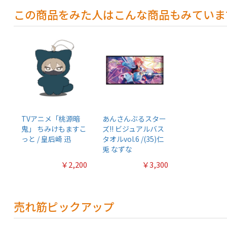
この商品をみた人はこんな商品もみていま
TVアニメ「桃源暗
あんさんぶるスター
鬼」 ちみけもますこ
ズ!! ビジュアルバス
っと / 皇后崎 迅
タオルvol.6 /(35)仁
兎 なずな
￥2,200
￥3,300
売れ筋ピックアップ