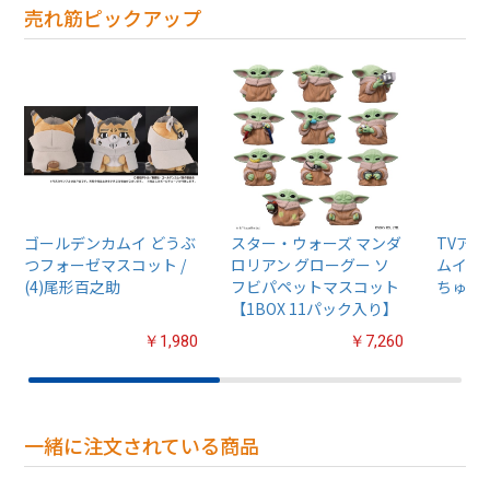
売れ筋ピックアップ
ゴールデンカムイ どうぶ
スター・ウォーズ マンダ
TVア
つフォーゼマスコット /
ロリアン グローグー ソ
ムイ』
(4)尾形百之助
フビパペットマスコット
ちゅるぷ
【1BOX 11パック入り】
￥1,980
￥7,260
一緒に注文されている商品