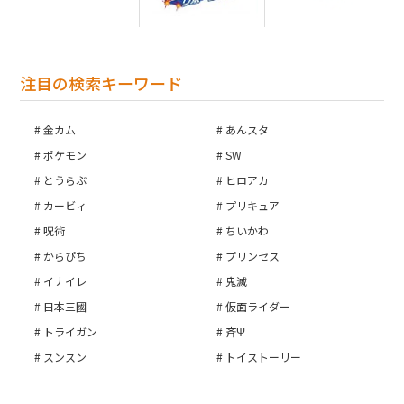
注目の検索キーワード
金カム
あんスタ
ポケモン
SW
とうらぶ
ヒロアカ
カービィ
プリキュア
呪術
ちいかわ
からぴち
プリンセス
イナイレ
鬼滅
お買い物を続ける
日本三國
仮面ライダー
カートへ進む
トライガン
斉Ψ
スンスン
トイストーリー