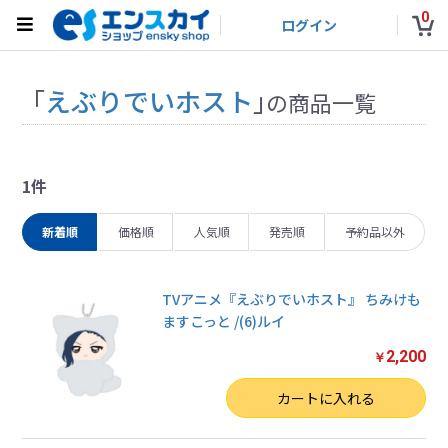
0
ログイン
「
えぶりでいホスト
」
の商品一覧
1件
新着順
価格順
人気順
発売順
予約品以外
TVアニメ『えぶりでいホスト』 ちみけも
ますこっと /(6)ルイ
2,200
￥
数量
カートに入れる