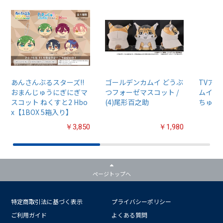
あんさんぶるスターズ!!
ゴールデンカムイ どうぶ
TVア
おまんじゅうにぎにぎマ
つフォーゼマスコット /
ムイ』
スコット ねくすと2 Hbo
(4)尾形百之助
ちゅるぷ
x【1BOX 5箱入り】
￥3,850
￥1,980
ページトップへ
特定商取引法に基づく表示
プライバシーポリシー
ご利用ガイド
よくある質問