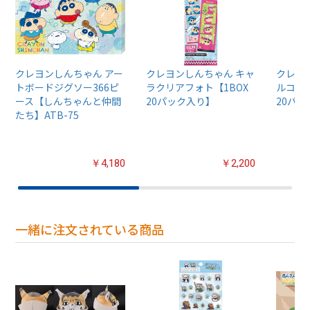
クレヨンしんちゃん アー
クレヨンしんちゃん キャ
クレヨ
トボードジグソー366ピ
ラクリアフォト【1BOX
ルコレ
ース【しんちゃんと仲間
20パック入り】
20パ
たち】ATB-75
￥4,180
￥2,200
一緒に注文されている商品