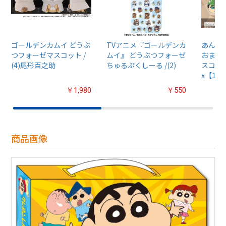
ゴールデンカムイ どうぶ
TVアニメ『ゴールデンカ
あんさん
つフォーゼマスコット /
ムイ』 どうぶつフォーゼ
おまん
(4)尾形百之助
ちゅるぷくしーる /(2)
スコット
x【1B
￥1,980
￥550
商品画像