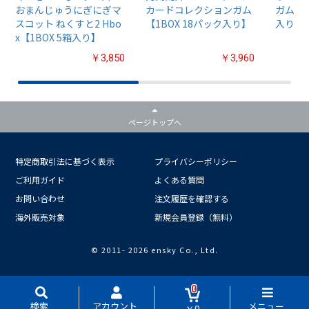
おまんじゅうにぎにぎマ
カードコレクションガム
ガム4【
スコット ねくすと2 Hbo
【1BOX 18パック入り】
入り】
x【1BOX 5箱入り】
￥3,850
￥3,960
ページトップへ
特定商取引法に基づく表示
プライバシーポリシー
ご利用ガイド
よくある質問
お問い合わせ
注文履歴を確認する
海外販売対象
新規会員登録（無料）
© 2011-
2026 ensky Co., Ltd.
0
検索
アカウント
メニュー