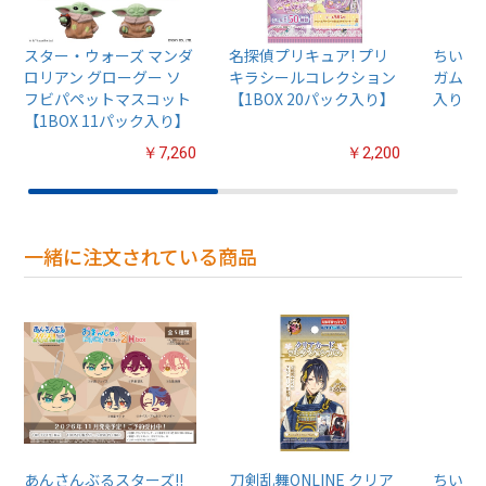
スター・ウォーズ マンダ
名探偵プリキュア! プリ
ちいか
ロリアン グローグー ソ
キラシールコレクション
ガム4【
フビパペットマスコット
【1BOX 20パック入り】
入り】
【1BOX 11パック入り】
￥7,260
￥2,200
一緒に注文されている商品
あんさんぶるスターズ!!
刀剣乱舞ONLINE クリア
ちいか