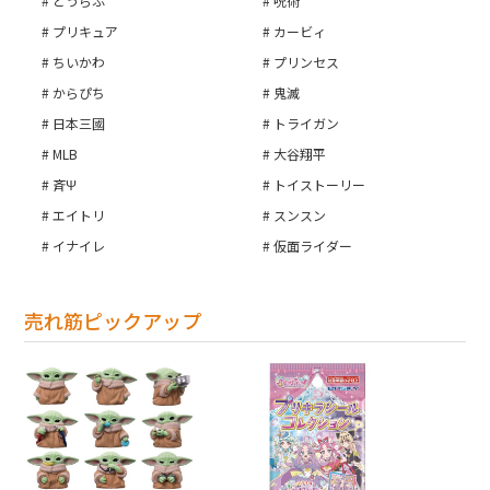
とうらぶ
呪術
プリキュア
カービィ
ちいかわ
プリンセス
からぴち
鬼滅
日本三國
トライガン
MLB
大谷翔平
斉Ψ
トイストーリー
エイトリ
スンスン
イナイレ
仮面ライダー
お買い物を続ける
カートへ進む
売れ筋ピックアップ