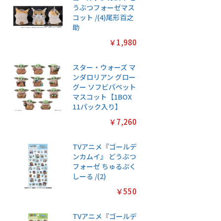
うぶつフォーゼマス
コット /(4)尾形百之
助
￥1,980
スター・ウォーズ マ
ンダロリアン グロー
グー ソフビパペット
マスコット【1BOX
11パック入り】
￥7,260
TVアニメ『ゴールデ
ンカムイ』 どうぶつ
フォーゼ ちゅるぷく
しーる /(2)
￥550
TVアニメ『ゴールデ