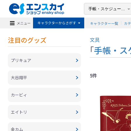
キャラクターからさがす
メニュー
キャラクター一覧
カ
注目のグッズ
文具
「
手帳・ス
プリキュア
5件
大谷翔平
カービィ
エイトリ
金カム