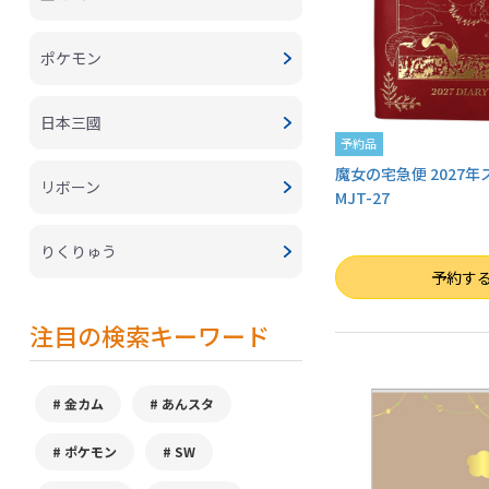
ポケモン
日本三國
予約品
魔女の宅急便 2027
リボーン
MJT-27
りくりゅう
数量
予約す
注目の検索キーワード
金カム
あんスタ
ポケモン
SW