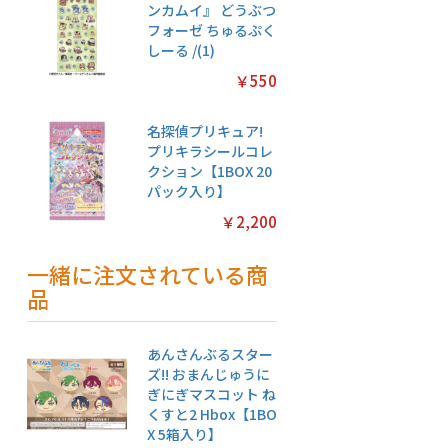
ンカムイ』 どうぶつ
フォーゼ ちゅるぷく
しーる /(1)
￥550
名探偵プリキュア!
プリキラシールコレ
クション【1BOX 20
パック入り】
￥2,200
一緒に注文されている商
品
あんさんぶるスター
ズ!! おまんじゅうに
ぎにぎマスコット ね
くすと2 Hbox【1BO
X 5箱入り】