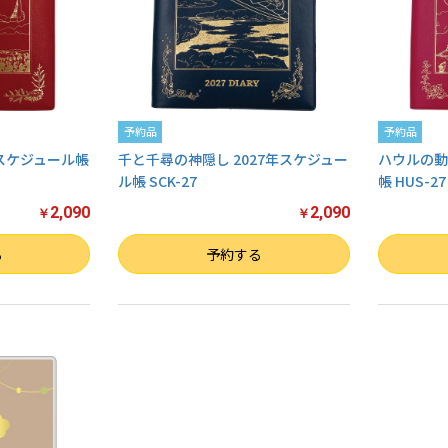
予約品
予約品
年スケジュール帳
千と千尋の神隠し 2027年スケジュー
ハウルの動
ル帳 SCK-27
帳 HUS-27
2,090
2,090
￥
￥
数量
数量
る
予約する