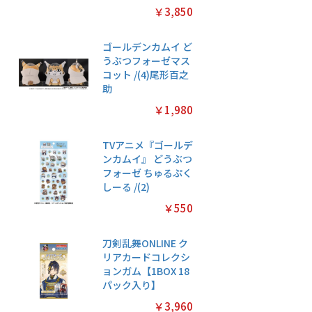
￥3,850
ゴールデンカムイ ど
うぶつフォーゼマス
コット /(4)尾形百之
助
￥1,980
TVアニメ『ゴールデ
ンカムイ』 どうぶつ
フォーゼ ちゅるぷく
しーる /(2)
￥550
刀剣乱舞ONLINE ク
リアカードコレクシ
ョンガム【1BOX 18
パック入り】
￥3,960