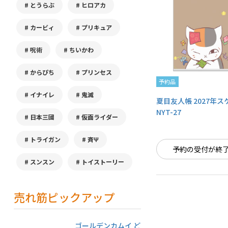
とうらぶ
ヒロアカ
カービィ
プリキュア
呪術
ちいかわ
からぴち
プリンセス
予約品
イナイレ
鬼滅
夏目友人帳 2027年
NYT-27
日本三國
仮面ライダー
トライガン
斉Ψ
予約の受付が終
スンスン
トイストーリー
売れ筋ピックアップ
ゴールデンカムイ ど