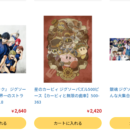
ック』 ジグソー
星のカービィ ジグソーパズル500ピ
銀魂 ジグ
世界一のストラ
ース【カービィと無限の歯車】500-
んな大集合だ
18
363
2,640
2,420
￥
￥
数量
数量
れる
カートに入れる