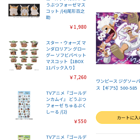
うぶつフォーゼマス
コット /(4)尾形百之
助
￥1,980
スター・ウォーズ マ
ンダロリアン グロー
グー ソフビパペット
マスコット【1BOX
11パック入り】
￥7,260
ワンピース ジグソーパ
ス【ギア5】500-585
TVアニメ『ゴールデ
ンカムイ』 どうぶつ
フォーゼ ちゅるぷく
しーる /(2)
数量
カートに入
￥550
TVアニメ『ゴールデ