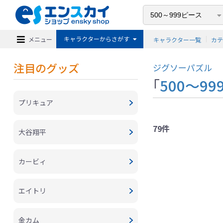
キャラクターからさがす
メニュー
キャラクター一覧
カ
注目のグッズ
ジグソーパズル
「
500～9
プリキュア
79件
大谷翔平
カービィ
エイトリ
金カム