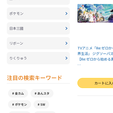
ポケモン
日本三國
リボーン
TVアニメ「Re:ゼロ
界生活」 ジグソーパズ
りくりゅう
【Re:ゼロから始める異
…
注目の検索キーワード
数量
カートに入
金カム
あんスタ
ポケモン
SW