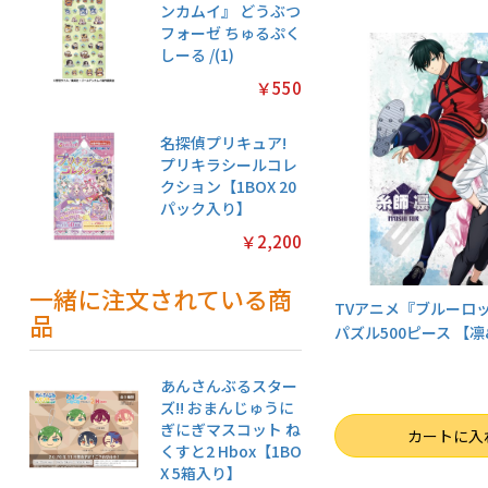
ンカムイ』 どうぶつ
フォーゼ ちゅるぷく
しーる /(1)
￥550
名探偵プリキュア!
プリキラシールコレ
クション【1BOX 20
パック入り】
￥2,200
一緒に注文されている商
TVアニメ『ブルーロ
品
パズル500ピース 【凛&
あんさんぶるスター
ズ!! おまんじゅうに
ぎにぎマスコット ね
数量
カートに入
くすと2 Hbox【1BO
X 5箱入り】