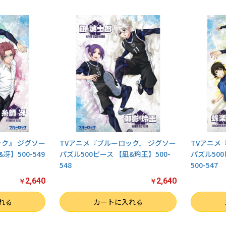
ック』 ジグソー
TVアニメ『ブルーロック』 ジグソー
TVアニメ
冴】500-549
パズル500ピース 【凪&玲王】500-
パズル50
548
500-547
2,640
2,640
￥
￥
数量
数量
れる
カートに入れる