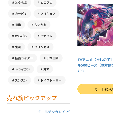
とうらぶ
ヒロアカ
カービィ
プリキュア
呪術
ちいかわ
からぴち
イナイレ
鬼滅
プリンセス
仮面ライダー
日本三國
TVアニメ【推しの子
ル500ピース【絶対的エ
トライガン
斉Ψ
708
スンスン
トイストーリー
数量
カートに入
売れ筋ピックアップ
ゴールデンカムイ ど