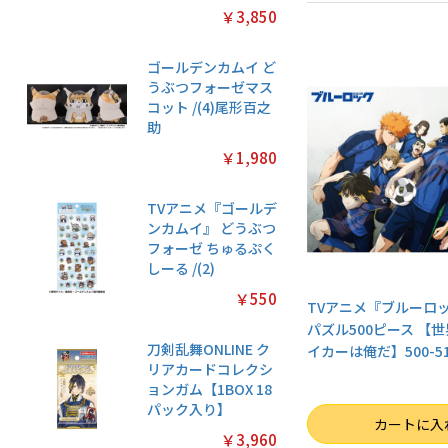
￥3,850
ゴールデンカムイ ど
うぶつフォーゼマス
コット /(4)尾形百之
助
￥1,980
TVアニメ『ゴールデ
ンカムイ』 どうぶつ
フォーゼ ちゅるぷく
しーる /(2)
￥550
TVアニメ『ブルーロ
パズル500ピース 【
刀剣乱舞ONLINE ク
イカーは俺だ】500-5
リアカードコレクシ
ョンガム【1BOX 18
パック入り】
数量
カートに入
￥3,960