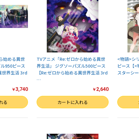
から始める異世
TVアニメ「Re:ゼロから始める異世
<物語>シ
ル950ピース
界生活」 ジグソーパズル500ピース
ピース【<
世界生活 3rd
【Re:ゼロから始める異世界生活 3rd
スターシーズ
…
3,740
2,640
￥
￥
数量
数量
れる
カートに入れる