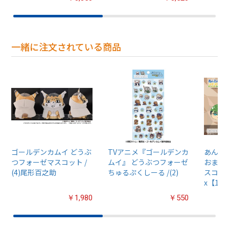
一緒に注文されている商品
ゴールデンカムイ どうぶ
TVアニメ『ゴールデンカ
あんさん
つフォーゼマスコット /
ムイ』 どうぶつフォーゼ
おまん
(4)尾形百之助
ちゅるぷくしーる /(2)
スコット
x【1B
￥1,980
￥550