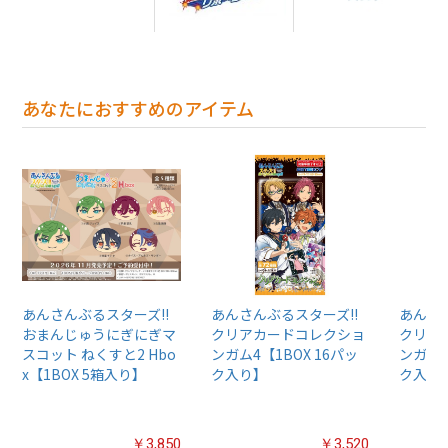
あなたにおすすめのアイテム
あんさんぶるスターズ!!
あんさんぶるスターズ!!
あんさん
おまんじゅうにぎにぎマ
クリアカードコレクショ
クリア
スコット ねくすと2 Hbo
ンガム4【1BOX 16パッ
ンガム2
x【1BOX 5箱入り】
ク入り】
ク入り
￥3,850
￥3,520