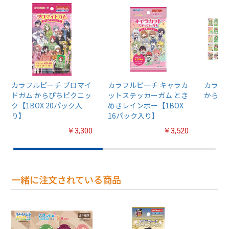
カラフルピーチ ブロマイ
カラフルピーチ キャラカ
カラフ
ドガム からぴちピクニッ
ットステッカーガム とき
からぴ
ク【1BOX 20パック入
めきレインボー【1BOX
り】
16パック入り】
￥3,300
￥3,520
一緒に注文されている商品