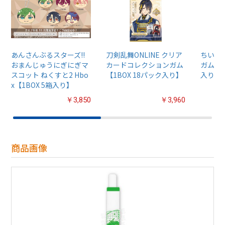
あんさんぶるスターズ!!
刀剣乱舞ONLINE クリア
ちいか
おまんじゅうにぎにぎマ
カードコレクションガム
ガム4【
スコット ねくすと2 Hbo
【1BOX 18パック入り】
入り】
x【1BOX 5箱入り】
￥3,850
￥3,960
商品画像