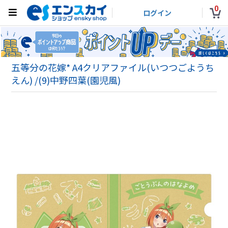
0
ログイン
五等分の花嫁* A4クリアファイル(いつつごようち
えん) /(9)中野四葉(園児風)