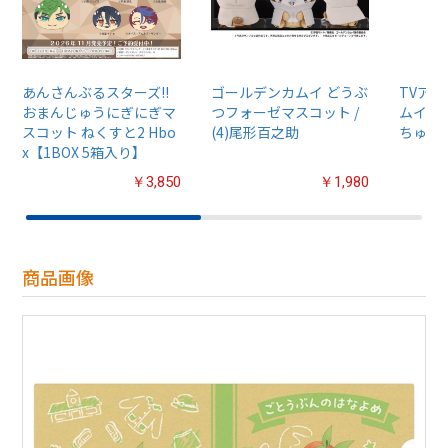
あんさんぶるスターズ!!
ゴールデンカムイ どうぶ
TVア
おまんじゅうにぎにぎマ
つフォーゼマスコット /
ムイ』
スコット ねくすと2 Hbo
(4)尾形百之助
ちゅるぷ
x【1BOX 5箱入り】
￥3,850
￥1,980
商品画像