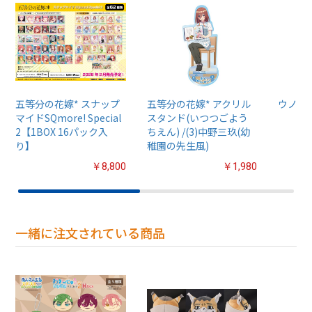
五等分の花嫁* スナップ
五等分の花嫁* アクリル
ウノ 五
マイドSQmore! Special
スタンド(いつつごよう
2【1BOX 16パック入
ちえん) /(3)中野三玖(幼
り】
稚園の先生風)
￥8,800
￥1,980
一緒に注文されている商品