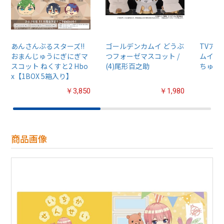
あんさんぶるスターズ!!
ゴールデンカムイ どうぶ
TVア
おまんじゅうにぎにぎマ
つフォーゼマスコット /
ムイ』
スコット ねくすと2 Hbo
(4)尾形百之助
ちゅるぷ
x【1BOX 5箱入り】
￥3,850
￥1,980
商品画像