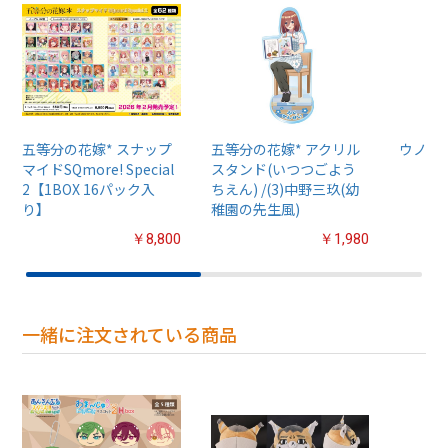
五等分の花嫁* スナップ
五等分の花嫁* アクリル
ウノ 五
マイドSQmore! Special
スタンド(いつつごよう
2【1BOX 16パック入
ちえん) /(3)中野三玖(幼
り】
稚園の先生風)
￥8,800
￥1,980
一緒に注文されている商品