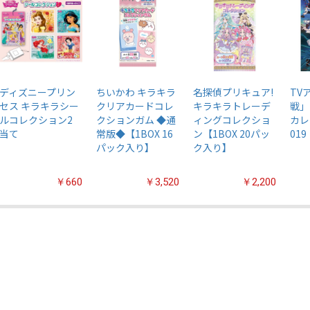
ディズニープリン
ちいかわ キラキラ
名探偵プリキュア!
TV
セス キラキラシー
クリアカードコレ
キラキラトレーデ
戦」
ルコレクション2
クションガム ◆通
ィングコレクショ
カレ
当て
常版◆【1BOX 16
ン【1BOX 20パッ
019
パック入り】
ク入り】
￥660
￥3,520
￥2,200