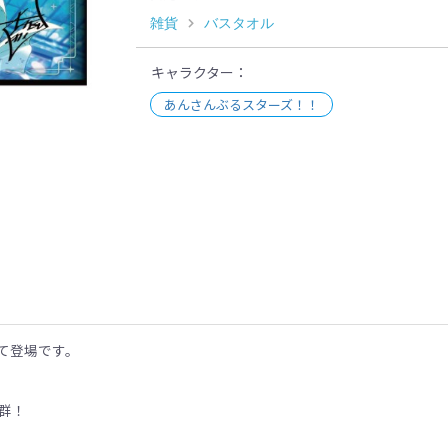
雑貨
バスタオル
キャラクター
あんさんぶるスターズ！！
示
て登場です。
群！