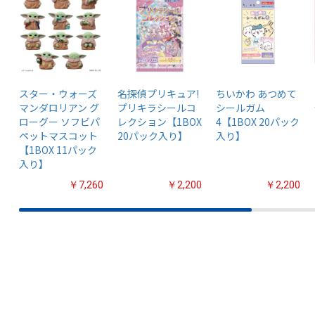
スター・ウォーズ
名探偵プリキュア!
ちいかわ あつめて
マンダロリアン グ
プリキラシールコ
シールガム
ローグー ソフビパ
レクション【1BOX
4【1BOX 20パック
ペットマスコット
20パック入り】
入り】
【1BOX 11パック
入り】
￥7,260
￥2,200
￥2,200