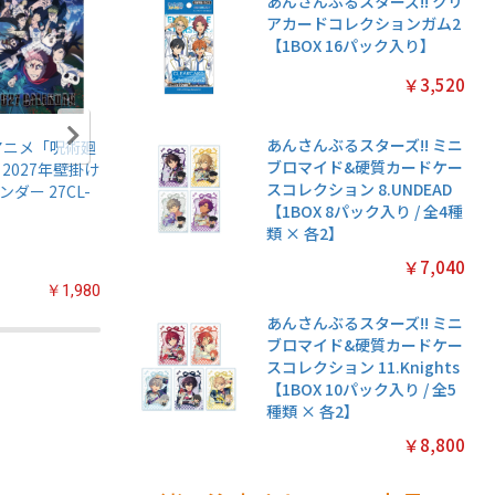
あんさんぶるスターズ!! クリ
アカードコレクションガム2
【1BOX 16パック入り】
￥3,520
あんさんぶるスターズ!! ミニ
アニメ「呪術廻
名探偵プリキュア!
ちいかわ マグネッ
鬼滅の刃
ブロマイド&硬質カードケー
 2027年壁掛け
キラキラトレーデ
トコレクションガ
伝5 ガ
スコレクション 8.UNDEAD
ンダー 27CL-
ィングコレクショ
ム2【1BOX 14パッ
【1BOX
【1BOX 8パック入り / 全4種
ン2 ガムつき
ク入り】
入り】
類 × 各2】
【1BOX 20パック
入り】
￥7,040
￥1,980
￥2,200
￥3,080
あんさんぶるスターズ!! ミニ
ブロマイド&硬質カードケー
スコレクション 11.Knights
【1BOX 10パック入り / 全5
種類 × 各2】
￥8,800