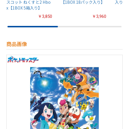
スコット ねくすと2 Hbo
【1BOX 18パック入り】
入り】
x【1BOX 5箱入り】
￥3,850
￥3,960
商品画像