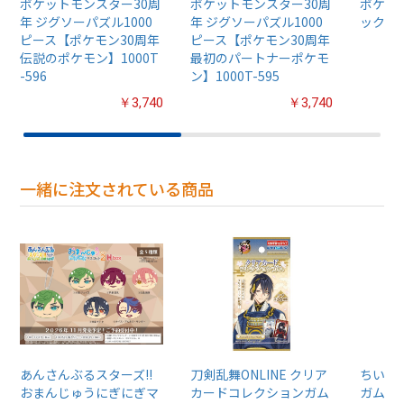
ポケットモンスター30周
ポケットモンスター30周
ポケッ
年 ジグソーパズル1000
年 ジグソーパズル1000
ックじ
ピース【ポケモン30周年
ピース【ポケモン30周年
伝説のポケモン】1000T
最初のパートナーポケモ
-596
ン】1000T-595
￥3,740
￥3,740
一緒に注文されている商品
あんさんぶるスターズ!!
刀剣乱舞ONLINE クリア
ちいか
おまんじゅうにぎにぎマ
カードコレクションガム
ガム4【