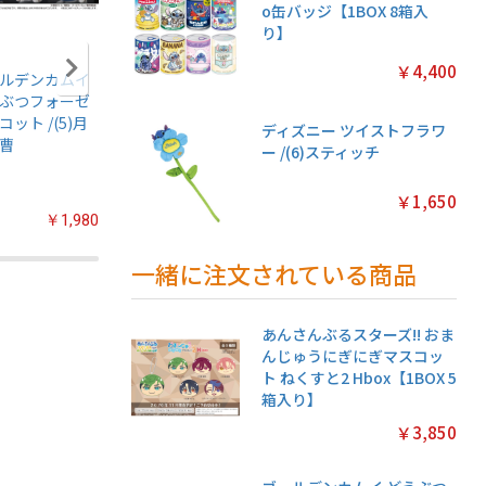
o缶バッジ【1BOX 8箱入
り】
￥4,400
ルデンカムイ
アニメ『僕のヒー
ちいかわ あつめて
ちいかわ
ぶつフォーゼ
ローアカデミア』
シールガム
クリアカ
コット /(5)月
ちみけもますこっ
4【1BOX 20パック
クション
ディズニー ツイストフラワ
曹
と /(7)轟焦凍
入り】
常版◆【1
ー /(6)スティッチ
パック入
￥1,650
￥1,980
￥2,200
￥2,200
一緒に注文されている商品
あんさんぶるスターズ!! おま
んじゅうにぎにぎマスコッ
ト ねくすと2 Hbox【1BOX 5
箱入り】
￥3,850