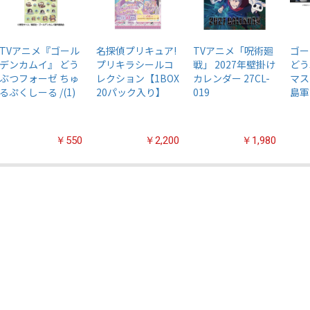
TVアニメ『ゴール
名探偵プリキュア!
TVアニメ「呪術廻
ゴー
デンカムイ』 どう
プリキラシールコ
戦」 2027年壁掛け
どう
ぶつフォーゼ ちゅ
レクション【1BOX
カレンダー 27CL-
マス
るぷくしーる /(1)
20パック入り】
019
島軍
￥550
￥2,200
￥1,980