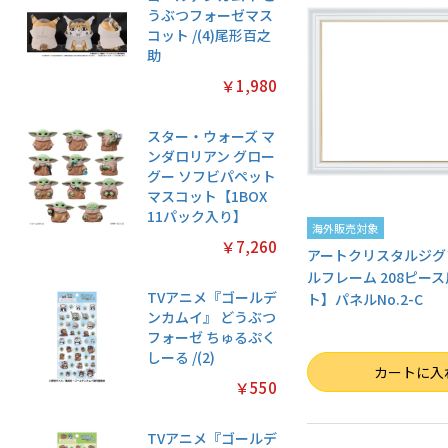
うぶつフォーゼマス
コット /(4)尾形百之
助
￥1,980
スター・ウォーズ マ
ンダロリアン グロー
グー ソフビパペット
マスコット【1BOX
11パック入り】
海外販売対象
￥7,260
アートクリスタルジグ
ルフレーム 208ピー
TVアニメ『ゴールデ
ト】パネルNo.2-C
ンカムイ』 どうぶつ
フォーゼ ちゅるぷく
しーる /(2)
数量
カートに入
￥550
TVアニメ『ゴールデ