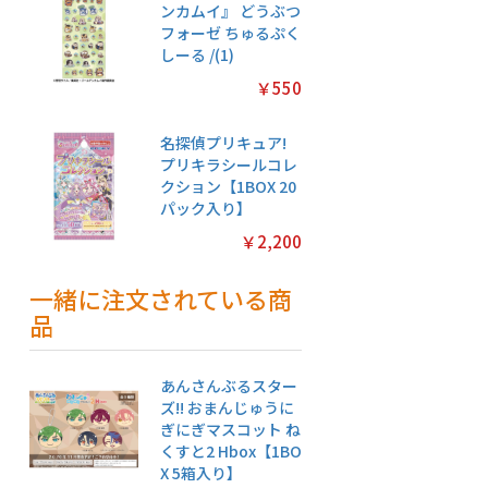
ンカムイ』 どうぶつ
フォーゼ ちゅるぷく
しーる /(1)
￥550
名探偵プリキュア!
プリキラシールコレ
クション【1BOX 20
パック入り】
￥2,200
一緒に注文されている商
品
あんさんぶるスター
ズ!! おまんじゅうに
ぎにぎマスコット ね
くすと2 Hbox【1BO
X 5箱入り】