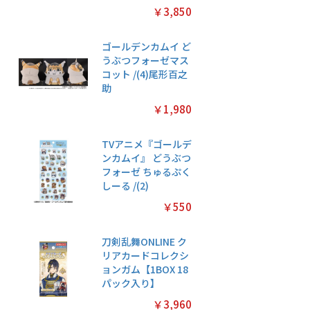
￥3,850
ゴールデンカムイ ど
うぶつフォーゼマス
コット /(4)尾形百之
助
￥1,980
TVアニメ『ゴールデ
ンカムイ』 どうぶつ
フォーゼ ちゅるぷく
しーる /(2)
￥550
刀剣乱舞ONLINE ク
リアカードコレクシ
ョンガム【1BOX 18
パック入り】
￥3,960