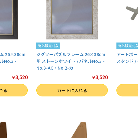
海外販売対象
海外販売対
26×38cm
ジグソーパズルフレーム 26×38cm
アートボー
ルNo.3・
用 ストーンホワイト / パネルNo.3・
スタンド / 
No.3-AC・No.2-カ
3,520
3,520
￥
￥
数量
数量
れる
カートに入れる