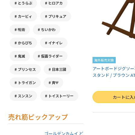
とうらぶ
ヒロアカ
カービィ
プリキュア
呪術
ちいかわ
からぴち
イナイレ
鬼滅
仮面ライダー
海外販売対象
アートボードジグソー
プリンセス
日本三國
スタンド / ブラウン AT
トライガン
斉Ψ
数量
スンスン
トイストーリー
カートに入
売れ筋ピックアップ
ゴールデンカムイ ど