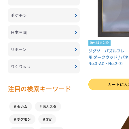
ポケモン
日本三國
海外販売対象
リボーン
ジグソーパズルフレーム 
用 ダークウッド / パネ
No.3-AC・No.2-カ
りくりゅう
数量
カートに入
注目の検索キーワード
金カム
あんスタ
ポケモン
SW