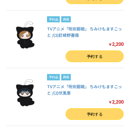
予約品
再販
TVアニメ「呪術廻戦」 ちみけもますこっ
と /(3)釘崎野薔薇
2,200
￥
数量
予約する
予約品
再販
TVアニメ「呪術廻戦」 ちみけもますこっ
と /(2)伏黒恵
2,200
￥
数量
予約する