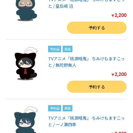
と / 皇后崎 迅
2,200
￥
数量
予約する
お買い物を続ける
予約品
再販
TVアニメ「桃源暗鬼」 ちみけもますこっ
カートへ進む
と / 無陀野無人
2,200
￥
数量
予約する
予約品
再販
TVアニメ「桃源暗鬼」 ちみけもますこっ
と / 一ノ瀬四季