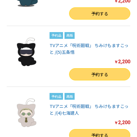
2,200
￥
数量
予約する
予約品
再販
TVアニメ「呪術廻戦」 ちみけもますこっ
と /(5)五条悟
2,200
￥
数量
予約する
予約品
再販
TVアニメ「呪術廻戦」 ちみけもますこっ
と /(4)七海建人
2,200
￥
数量
予約する