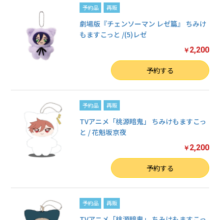
予約品
再販
劇場版『チェンソーマン レゼ篇』 ちみけ
もますこっと /(5)レゼ
2,200
￥
数量
予約する
予約品
再販
TVアニメ「桃源暗鬼」 ちみけもますこっ
と / 花魁坂京夜
2,200
￥
数量
予約する
予約品
再販
TVアニメ「桃源暗鬼」 ちみけもますこっ