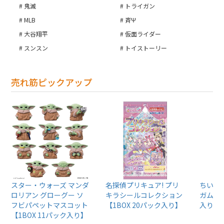
鬼滅
トライガン
MLB
斉Ψ
大谷翔平
仮面ライダー
スンスン
トイストーリー
売れ筋ピックアップ
スター・ウォーズ マンダ
名探偵プリキュア! プリ
ちいか
ロリアン グローグー ソ
キラシールコレクション
ガム4【
フビパペットマスコット
【1BOX 20パック入り】
入り】
【1BOX 11パック入り】