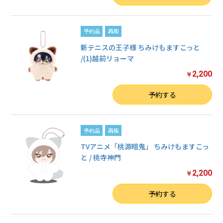
予約品
再販
新テニスの王子様 ちみけもますこっと
/(1)越前リョーマ
2,200
￥
数量
予約する
予約品
再販
TVアニメ「桃源暗鬼」 ちみけもますこっ
と / 桃寺神門
2,200
￥
数量
予約する