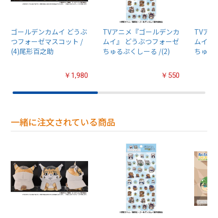
ゴールデンカムイ どうぶ
TVアニメ『ゴールデンカ
TVア
つフォーゼマスコット /
ムイ』 どうぶつフォーゼ
ムイ』
(4)尾形百之助
ちゅるぷくしーる /(2)
ちゅるぷ
￥1,980
￥550
一緒に注文されている商品