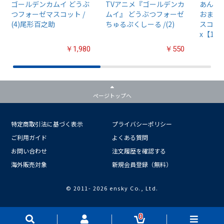
ゴールデンカムイ どうぶ
TVアニメ『ゴールデンカ
あんさん
つフォーゼマスコット /
ムイ』 どうぶつフォーゼ
おまん
(4)尾形百之助
ちゅるぷくしーる /(2)
スコット
x【1B
￥1,980
￥550
ページトップへ
特定商取引法に基づく表示
プライバシーポリシー
ご利用ガイド
よくある質問
お問い合わせ
注文履歴を確認する
海外販売対象
新規会員登録（無料）
© 2011-
2026 ensky Co., Ltd.
0