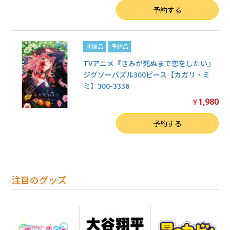
数量
予約する
新商品
予約品
TVアニメ『きみが死ぬまで恋をしたい』
ジグソーパズル300ピース【カガリ・ミ
ミ】300-3336
1,980
￥
数量
予約する
注目のグッズ