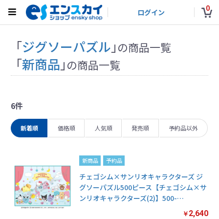
0
ログイン
「
ジグソーパズル
」
の商品一覧
「
新商品
」
の商品一覧
6件
新着順
価格順
人気順
発売順
予約品以外
新商品
予約品
チェゴシム×サンリオキャラクターズ ジ
グソーパズル500ピース【チェゴシム×サ
ンリオキャラクターズ(2)】500-
…
2,640
￥