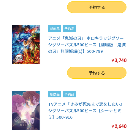
数量
予約する
新商品
予約品
アニメ「鬼滅の刃」 ホロキラッジグソー
ジグソーパズル500ピース【劇場版「鬼滅
の刃」無限城編(1)】500-799
3,740
￥
数量
予約する
新商品
予約品
TVアニメ『きみが死ぬまで恋をしたい』
ジグソーパズル500ピース【シーナとミ
ミ】500-916
2,640
￥