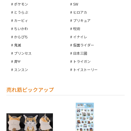
ポケモン
SW
とうらぶ
ヒロアカ
カービィ
プリキュア
ちいかわ
呪術
からぴち
イナイレ
鬼滅
仮面ライダー
プリンセス
日本三國
斉Ψ
トライガン
スンスン
トイストーリー
売れ筋ピックアップ