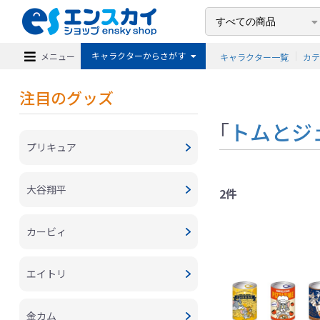
キャラクターからさがす
メニュー
キャラクター一覧
カ
注目のグッズ
「
トムとジ
プリキュア
大谷翔平
2件
カービィ
エイトリ
金カム