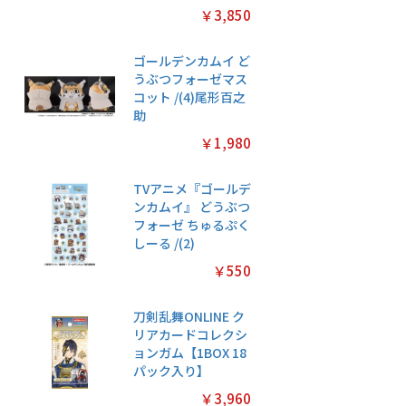
￥3,850
ゴールデンカムイ ど
うぶつフォーゼマス
コット /(4)尾形百之
助
￥1,980
TVアニメ『ゴールデ
ンカムイ』 どうぶつ
フォーゼ ちゅるぷく
しーる /(2)
￥550
刀剣乱舞ONLINE ク
リアカードコレクシ
ョンガム【1BOX 18
パック入り】
￥3,960