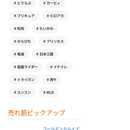
とうらぶ
カービィ
プリキュア
ヒロアカ
呪術
ちいかわ
からぴち
プリンセス
鬼滅
日本三國
仮面ライダー
イナイレ
トライガン
斉Ψ
スンスン
MLB
売れ筋ピックアップ
ゴールデンカムイ ど