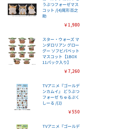
うぶつフォーゼマス
コット /(4)尾形百之
助
￥1,980
スター・ウォーズ マ
ンダロリアン グロー
グー ソフビパペット
マスコット【1BOX
11パック入り】
￥7,260
TVアニメ『ゴールデ
ンカムイ』 どうぶつ
フォーゼ ちゅるぷく
しーる /(2)
￥550
TVアニメ『ゴールデ