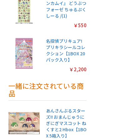
ンカムイ』 どうぶつ
フォーゼ ちゅるぷく
しーる /(1)
￥550
名探偵プリキュア!
プリキラシールコレ
クション【1BOX 20
パック入り】
￥2,200
一緒に注文されている商
品
あんさんぶるスター
ズ!! おまんじゅうに
ぎにぎマスコット ね
くすと2 Hbox【1BO
X 5箱入り】