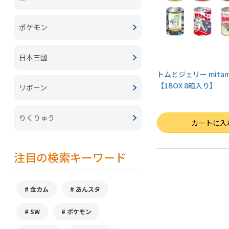
ポケモン
日本三國
トムとジェリー mita
【1BOX 8箱入り】
リボーン
りくりゅう
数量
カートに入
注目の検索キーワード
金カム
あんスタ
SW
ポケモン