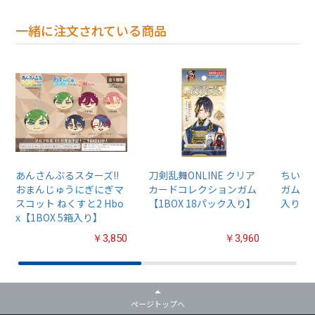
一緒に注文されている商品
あんさんぶるスターズ!!
刀剣乱舞ONLINE クリア
ちいか
おまんじゅうにぎにぎマ
カードコレクションガム
ガム4【
スコット ねくすと2 Hbo
【1BOX 18パック入り】
入り】
x【1BOX 5箱入り】
￥3,850
￥3,960
ページトップへ