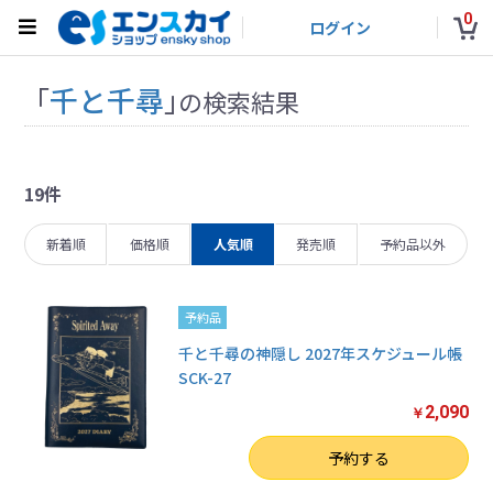
0
ログイン
「
千と千尋
」
の検索結果
19件
新着順
価格順
人気順
発売順
予約品以外
予約品
千と千尋の神隠し 2027年スケジュール帳
SCK-27
2,090
￥
数量
予約する