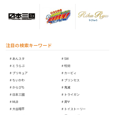
注目の検索キーワード
あんスタ
SW
とうらぶ
呪術
プリキュア
カービィ
ちいかわ
プリンセス
からぴち
鬼滅
日本三國
トライガン
MLB
斉Ψ
大谷翔平
トイストーリー