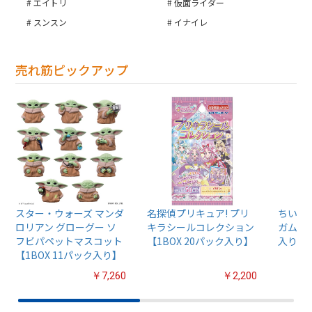
エイトリ
仮面ライダー
スンスン
イナイレ
売れ筋ピックアップ
スター・ウォーズ マンダ
名探偵プリキュア! プリ
ちいか
ロリアン グローグー ソ
キラシールコレクション
ガム4【
フビパペットマスコット
【1BOX 20パック入り】
入り】
【1BOX 11パック入り】
￥7,260
￥2,200