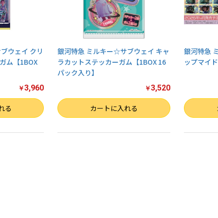
ブウェイ クリ
銀河特急 ミルキー☆サブウェイ キャ
銀河特急 
ム【1BOX
ラカットステッカーガム【1BOX 16
ップマイド
パック入り】
3,960
3,520
￥
￥
数量
数量
れる
カートに入れる