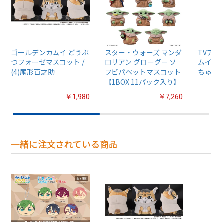
ゴールデンカムイ どうぶ
スター・ウォーズ マンダ
TVア
つフォーゼマスコット /
ロリアン グローグー ソ
ムイ』
(4)尾形百之助
フビパペットマスコット
ちゅるぷ
【1BOX 11パック入り】
￥1,980
￥7,260
一緒に注文されている商品