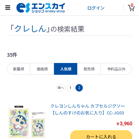
0
ログイン
「
クレしん
」
の検索結果
35件
新着順
価格順
人気順
発売順
予約品以外
1
2
前へ
クレヨンしんちゃん カブセルジグソー
【しんのすけのお気に入り】CC-JG03
3,960
￥
数量
カートに入れる