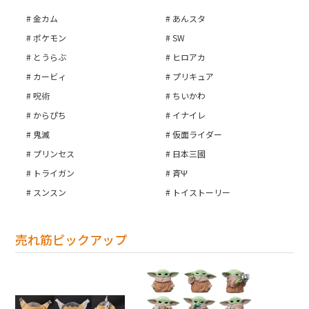
金カム
あんスタ
ポケモン
SW
とうらぶ
ヒロアカ
カービィ
プリキュア
呪術
ちいかわ
からぴち
イナイレ
鬼滅
仮面ライダー
プリンセス
日本三國
トライガン
斉Ψ
スンスン
トイストーリー
売れ筋ピックアップ