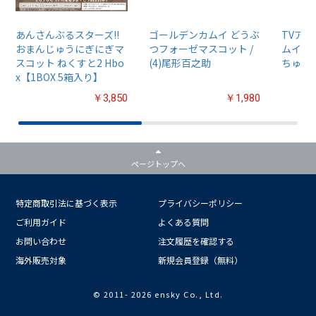
あんさんぶるスターズ!!
ゴールデンカムイ どうぶ
TVア
おまんじゅうにぎにぎマ
つフォーゼマスコット /
ムイ』
スコット ねくすと2 Hbo
(4)尾形百之助
ちゅるぷ
x【1BOX 5箱入り】
￥3,850
￥1,980
ページトップへ
特定商取引法に基づく表示
プライバシーポリシー
ご利用ガイド
よくある質問
お問い合わせ
注文履歴を確認する
海外販売対象
新規会員登録（無料）
© 2011-
2026 ensky Co., Ltd.