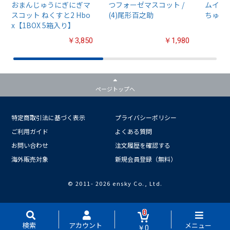
おまんじゅうにぎにぎマ
つフォーゼマスコット /
ムイ』
スコット ねくすと2 Hbo
(4)尾形百之助
ちゅるぷ
x【1BOX 5箱入り】
￥3,850
￥1,980
ページトップへ
特定商取引法に基づく表示
プライバシーポリシー
ご利用ガイド
よくある質問
お問い合わせ
注文履歴を確認する
海外販売対象
新規会員登録（無料）
© 2011-
2026 ensky Co., Ltd.
0
検索
アカウント
メニュー
￥0