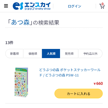
0
ログイン
「
あつ森
」
の検索結果
13件
新着順
価格順
人気順
発売順
予約品以外
どうぶつの森 ポケットステッカーワール
ド / どうぶつの森 PSW-11
660
￥
数量
カートに入れる