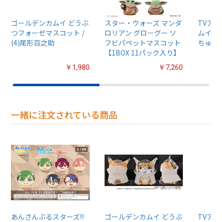
ゴールデンカムイ どうぶ
スター・ウォーズ マンダ
TVア
つフォーゼマスコット /
ロリアン グローグー ソ
ムイ』
(4)尾形百之助
フビパペットマスコット
ちゅるぷ
【1BOX 11パック入り】
￥1,980
￥7,260
一緒に注文されている商品
あんさんぶるスターズ!!
ゴールデンカムイ どうぶ
TVア