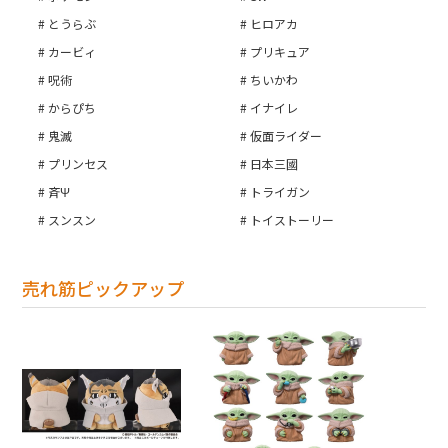
とうらぶ
ヒロアカ
カービィ
プリキュア
呪術
ちいかわ
からぴち
イナイレ
鬼滅
仮面ライダー
プリンセス
日本三國
斉Ψ
トライガン
スンスン
トイストーリー
売れ筋ピックアップ