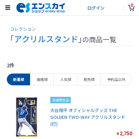
0
ログイン
コレクション
「
アクリルスタンド
」
の商品一覧
2件
新着順
価格順
人気順
発売順
予約品以外
流通限定品
大谷翔平 オフィシャルグッズ THE
GOLDEN TWO-WAY アクリルスタンド
(打)
2,750
￥