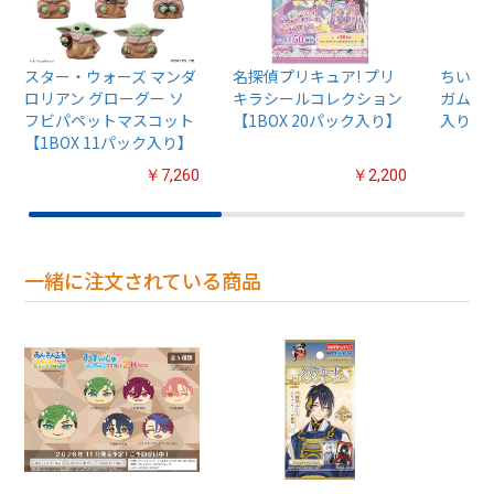
スター・ウォーズ マンダ
名探偵プリキュア! プリ
ちいか
ロリアン グローグー ソ
キラシールコレクション
ガム4【
フビパペットマスコット
【1BOX 20パック入り】
入り】
【1BOX 11パック入り】
￥7,260
￥2,200
一緒に注文されている商品