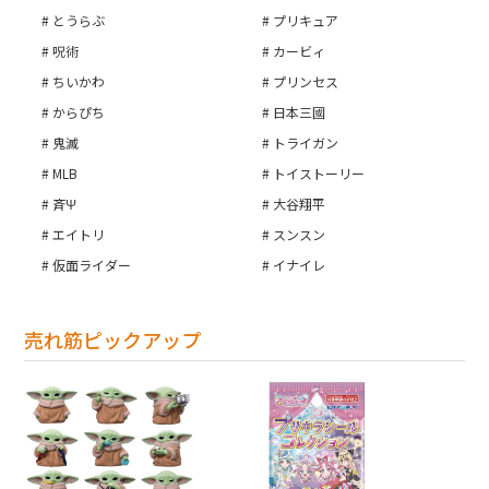
お買い物を続ける
とうらぶ
プリキュア
呪術
カービィ
カートへ進む
ちいかわ
プリンセス
からぴち
日本三國
鬼滅
トライガン
MLB
トイストーリー
斉Ψ
大谷翔平
エイトリ
スンスン
仮面ライダー
イナイレ
売れ筋ピックアップ