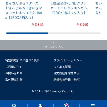
あんさんぶるスターズ!!
刀剣乱舞ONLINE クリア
ちいか
おまんじゅうにぎにぎマ
カードコレクションガム
ガム4【
スコット ねくすと2 Hbo
【1BOX 18パック入り】
入り】
x【1BOX 5箱入り】
￥3,850
￥3,960
ページトップへ
特定商取引法に基づく表示
プライバシーポリシー
ご利用ガイド
よくある質問
お問い合わせ
注文履歴を確認する
海外販売対象
新規会員登録（無料）
© 2011-
2026 ensky Co., Ltd.
0