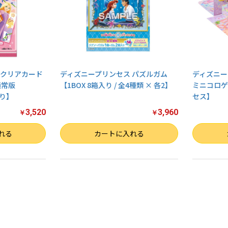
 クリアカード
ディズニープリンセス パズルガム
ディズニー
通常版
【1BOX 8箱入り / 全4種類 × 各2】
ミニコロゲ
入り】
セス】
3,520
3,960
￥
￥
数量
数量
れる
カートに入れる