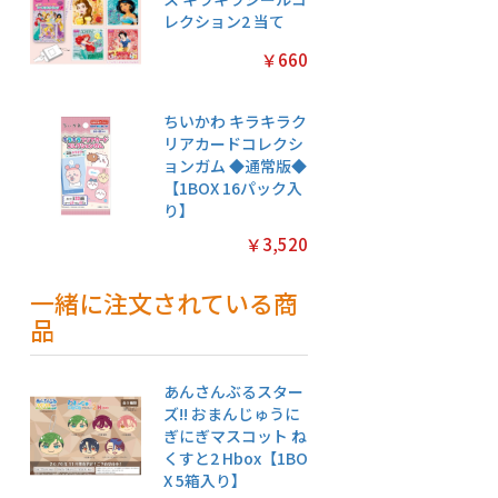
レクション2 当て
￥660
ちいかわ キラキラク
リアカードコレクシ
ョンガム ◆通常版◆
【1BOX 16パック入
り】
￥3,520
一緒に注文されている商
品
あんさんぶるスター
ズ!! おまんじゅうに
ぎにぎマスコット ね
くすと2 Hbox【1BO
X 5箱入り】