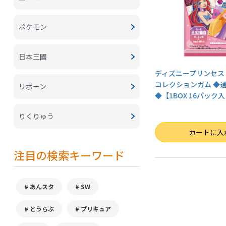
ポケモン
日本三國
ディズニープリンセス
コレクションガム ◆
リボーン
◆【1BOX 16パック
りくりゅう
数量
カートに入
注目の検索キーワード
あんスタ
SW
とうらぶ
プリキュア