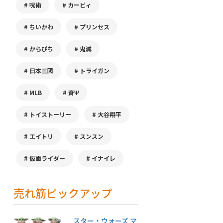
呪術
カービィ
ちいかわ
プリンセス
からぴち
鬼滅
日本三國
トライガン
MLB
斉Ψ
トイストーリー
大谷翔平
エイトリ
スンスン
仮面ライダー
イナイレ
売れ筋ピックアップ
スター・ウォーズ マ