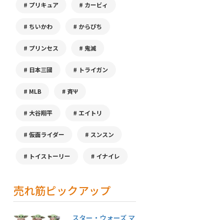
プリキュア
カービィ
ちいかわ
からぴち
プリンセス
鬼滅
日本三國
トライガン
MLB
斉Ψ
大谷翔平
エイトリ
仮面ライダー
スンスン
トイストーリー
イナイレ
売れ筋ピックアップ
スター・ウォーズ マ