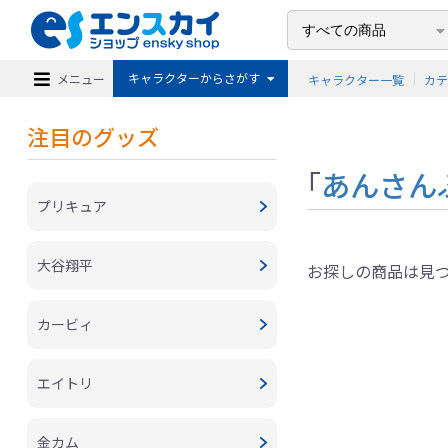
キャラクターからさがす
メニュー
キャラクター一覧
カ
注目のグッズ
「
あんさん
プリキュア
大谷翔平
お探しの商品は見
カービィ
エイトリ
金カム