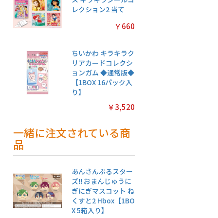
レクション2 当て
￥660
ちいかわ キラキラク
リアカードコレクシ
ョンガム ◆通常版◆
【1BOX 16パック入
り】
￥3,520
一緒に注文されている商
品
あんさんぶるスター
ズ!! おまんじゅうに
ぎにぎマスコット ね
くすと2 Hbox【1BO
X 5箱入り】