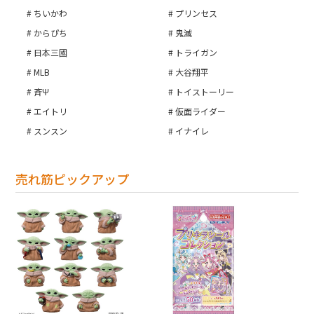
ちいかわ
プリンセス
からぴち
鬼滅
日本三國
トライガン
MLB
大谷翔平
斉Ψ
トイストーリー
エイトリ
仮面ライダー
スンスン
イナイレ
売れ筋ピックアップ