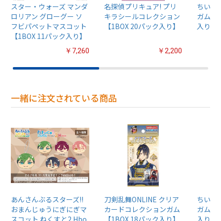
スター・ウォーズ マンダ
名探偵プリキュア! プリ
ちいか
ロリアン グローグー ソ
キラシールコレクション
ガム4【
フビパペットマスコット
【1BOX 20パック入り】
入り】
【1BOX 11パック入り】
￥7,260
￥2,200
一緒に注文されている商品
あんさんぶるスターズ!!
刀剣乱舞ONLINE クリア
ちいか
おまんじゅうにぎにぎマ
カードコレクションガム
ガム4【
スコット ねくすと2 Hbo
【1BOX 18パック入り】
入り】