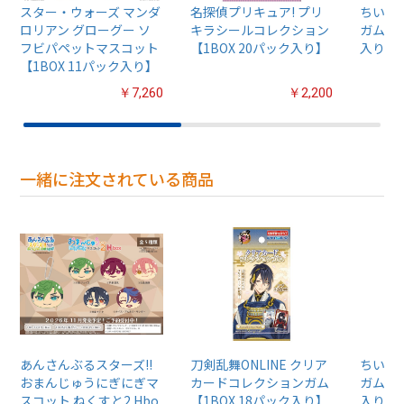
スター・ウォーズ マンダ
名探偵プリキュア! プリ
ちいか
ロリアン グローグー ソ
キラシールコレクション
ガム4【
フビパペットマスコット
【1BOX 20パック入り】
入り】
【1BOX 11パック入り】
￥7,260
￥2,200
一緒に注文されている商品
あんさんぶるスターズ!!
刀剣乱舞ONLINE クリア
ちいか
おまんじゅうにぎにぎマ
カードコレクションガム
ガム4【
スコット ねくすと2 Hbo
【1BOX 18パック入り】
入り】