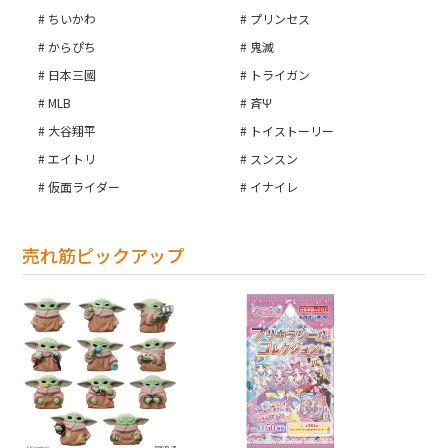
ちいかわ
プリンセス
からぴち
鬼滅
日本三國
トライガン
MLB
斉Ψ
大谷翔平
トイストーリー
エイトリ
スンスン
仮面ライダー
イナイレ
売れ筋ピックアップ