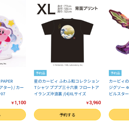
予約品
予約品
APER
星のカービィ ふわふ和コレクション
カービィの
アター) / カー
Tシャツ プププ三十六景 フロートア
ジグソー 
07
イランズ沖浪裏 /(4)XLサイズ
ビルスター】
1,100
3,960
￥
￥
数量
数量
る
予約する