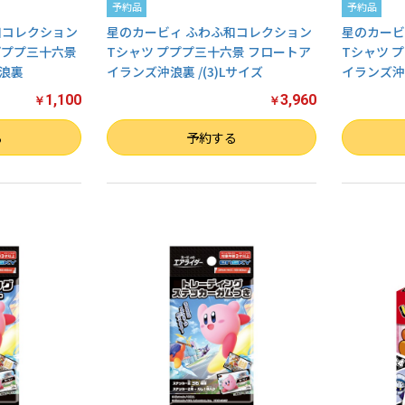
予約品
予約品
和コレクション
星のカービィ ふわふ和コレクション
星のカービ
プププ三十六景
Tシャツ プププ三十六景 フロートア
Tシャツ 
浪裏
イランズ沖浪裏 /(3)Lサイズ
イランズ沖浪
1,100
3,960
￥
￥
数量
数量
る
予約する