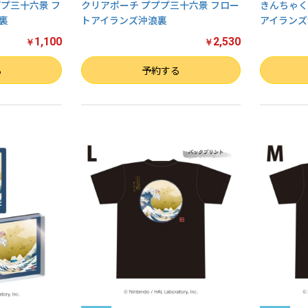
プ三十六景 フ
クリアポーチ プププ三十六景 フロー
きんちゃく
裏
トアイランズ沖浪裏
アイランズ
1,100
2,530
￥
￥
数量
数量
る
予約する