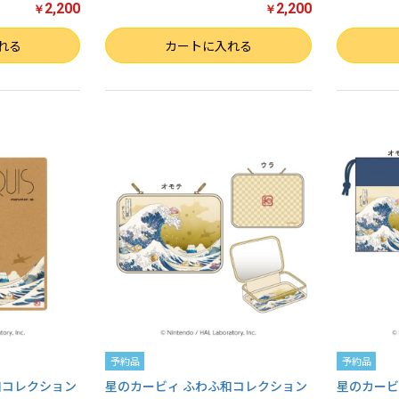
2,200
2,200
￥
￥
お買い物を続ける
カートへ進む
数量
数量
れる
カートに入れる
予約品
予約品
和コレクション
星のカービィ ふわふ和コレクション
星のカービ