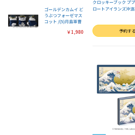
クロッキーブック ププ
ロートアイランズ沖浪
ゴールデンカムイ ど
うぶつフォーゼマス
コット /(5)月島軍曹
数量
予約す
￥1,980