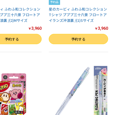
予約品
ィ ふわふ和コレクション
星のカービィ ふわふ和コレクション
プププ三十六景 フロートア
Tシャツ プププ三十六景 フロートア
裏 /(2)Mサイズ
イランズ沖浪裏 /(1)Sサイズ
3,960
3,960
￥
￥
数量
予約する
予約する