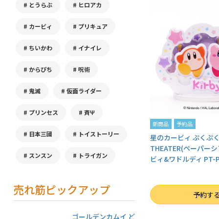
とうらぶ
ヒロアカ
カービィ
プリキュア
ちいかわ
イナイレ
からぴち
呪術
鬼滅
仮面ライダー
プリンセス
斉Ψ
新商品
予約品
日本三國
トイストーリー
星のカービィ ぷくぷくP
THEATER(ペーパーシ
スンスン
トライガン
ビィ&ワドルディ PT-P
売れ筋ピックアップ
数量
予約す
ゴールデンカムイ ど