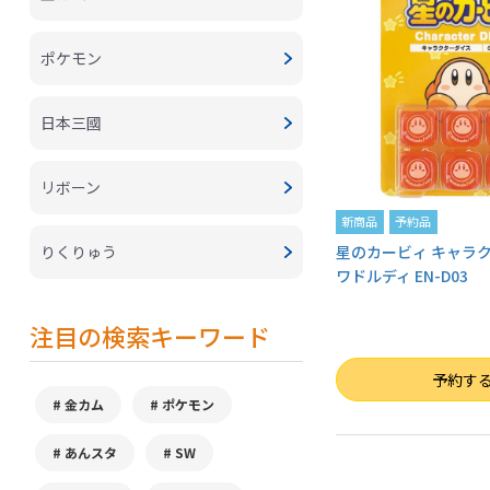
ポケモン
日本三國
リボーン
新商品
予約品
りくりゅう
星のカービィ キャラク
ワドルディ EN-D03
注目の検索キーワード
数量
予約す
金カム
ポケモン
あんスタ
SW