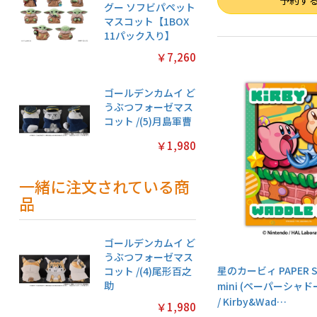
予約す
グー ソフビパペット
マスコット【1BOX
11パック入り】
￥7,260
ゴールデンカムイ ど
うぶつフォーゼマス
コット /(5)月島軍曹
￥1,980
一緒に注文されている商
品
ゴールデンカムイ ど
うぶつフォーゼマス
星のカービィ PAPER S
コット /(4)尾形百之
助
mini (ペーパーシャド
/ Kirby&Wad
…
￥1,980