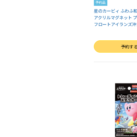
予約品
星のカービィ ふわふ
アクリルマグネット 
フロートアイランズ沖
数量
予約す