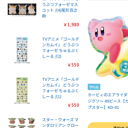
うぶつフォーゼマス
コット /(4)尾形百之
助
￥1,980
TVアニメ『ゴールデ
ンカムイ』 どうぶつ
フォーゼ ちゅるぷく
しーる /(2)
￥550
TVアニメ『ゴールデ
ンカムイ』 どうぶつ
予約品
フォーゼ ちゅるぷく
カービィのエアライダ
しーる /(1)
ジグソー 49ピース【
￥550
プスター】KD-01
スター・ウォーズ マ
ンダロリアン グロー
数量