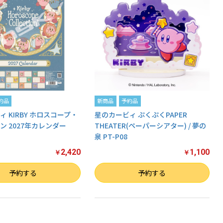
約品
新商品
予約品
 KIRBY ホロスコープ・
星のカービィ ぷくぷくPAPER
ン 2027年カレンダー
THEATER(ペーパーシアター) / 夢の
泉 PT-P08
2,420
1,100
￥
￥
数量
予約する
予約する