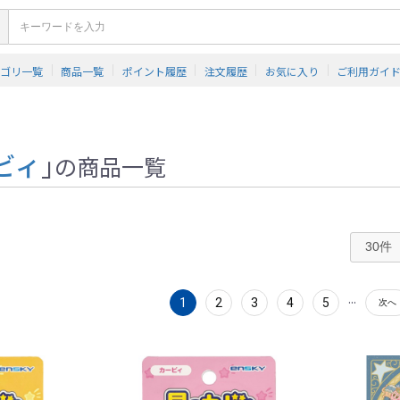
テゴリ一覧
商品一覧
ポイント履歴
注文履歴
お気に入り
ご利用ガイ
ビィ
」
の商品一覧
...
1
2
3
4
5
次へ