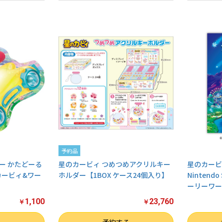
予約品
ー かたどーる
星のカービィ つめつめアクリルキー
星のカービ
カービィ&ワー
ホルダー【1BOX ケース24個入り】
Nintendo 
ーリーワール
1,100
23,760
￥
￥
数量
数量