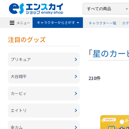
キャラクターからさがす
メニュー
キャラクター一覧
カ
注目のグッズ
「
星のカー
プリキュア
大谷翔平
210件
カービィ
エイトリ
金カム