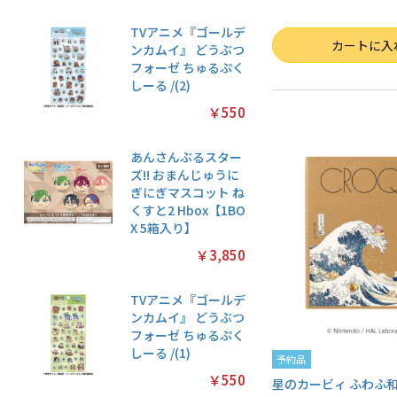
TVアニメ『ゴールデ
数量
カートに入
ンカムイ』 どうぶつ
フォーゼ ちゅるぷく
しーる /(2)
￥550
あんさんぶるスター
ズ!! おまんじゅうに
ぎにぎマスコット ね
くすと2 Hbox【1BO
X 5箱入り】
￥3,850
TVアニメ『ゴールデ
ンカムイ』 どうぶつ
フォーゼ ちゅるぷく
しーる /(1)
予約品
￥550
星のカービィ ふわふ