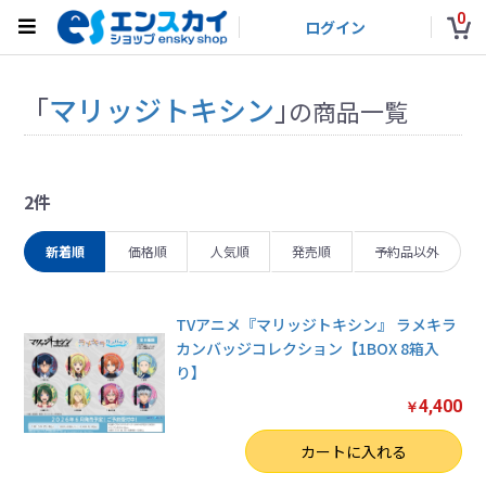
0
ログイン
「
マリッジトキシン
」
の商品一覧
2件
新着順
価格順
人気順
発売順
予約品以外
TVアニメ『マリッジトキシン』 ラメキラ
カンバッジコレクション【1BOX 8箱入
り】
4,400
￥
数量
カートに入れる