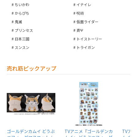
ちいかわ
イナイレ
カートへ進む
からぴち
呪術
鬼滅
仮面ライダー
プリンセス
斉Ψ
日本三國
トイストーリー
スンスン
トライガン
売れ筋ピックアップ
ゴールデンカムイ どうぶ
TVアニメ『ゴールデンカ
TVア