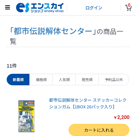
0
ログイン
「
都市伝説解体センター
」
の商品一
覧
11件
新着順
価格順
人気順
発売順
予約品以外
都市伝説解体センター ステッカーコレク
ションガム【1BOX 20パック入り】
2,200
￥
数量
カートに入れる