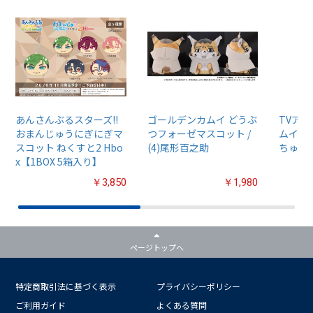
あんさんぶるスターズ!!
ゴールデンカムイ どうぶ
TVア
おまんじゅうにぎにぎマ
つフォーゼマスコット /
ムイ』
スコット ねくすと2 Hbo
(4)尾形百之助
ちゅるぷ
x【1BOX 5箱入り】
￥3,850
￥1,980
ページトップへ
特定商取引法に基づく表示
プライバシーポリシー
ご利用ガイド
よくある質問