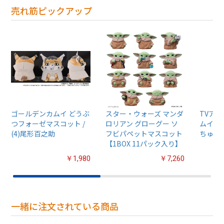
売れ筋ピックアップ
ゴールデンカムイ どうぶ
スター・ウォーズ マンダ
TVア
つフォーゼマスコット /
ロリアン グローグー ソ
ムイ』
(4)尾形百之助
フビパペットマスコット
ちゅるぷ
【1BOX 11パック入り】
￥1,980
￥7,260
一緒に注文されている商品