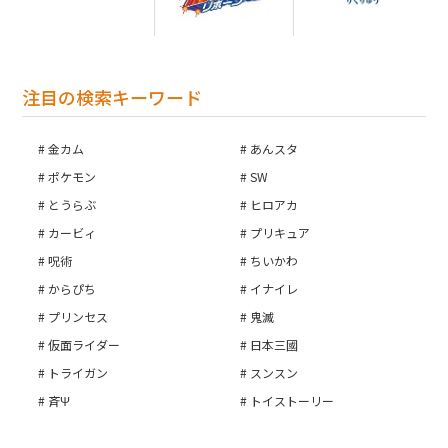
注目の検索キーワード
金カム
あんスタ
ポケモン
SW
とうらぶ
ヒロアカ
カービィ
プリキュア
呪術
ちいかわ
からぴち
イナイレ
プリンセス
鬼滅
仮面ライダー
日本三國
トライガン
スンスン
斉Ψ
トイストーリー