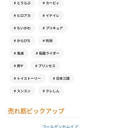
とうらぶ
カービィ
ヒロアカ
イナイレ
ちいかわ
プリキュア
からぴち
呪術
鬼滅
仮面ライダー
斉Ψ
プリンセス
トイストーリー
日本三國
スンスン
クレしん
売れ筋ピックアップ
ゴールデンカムイ ど