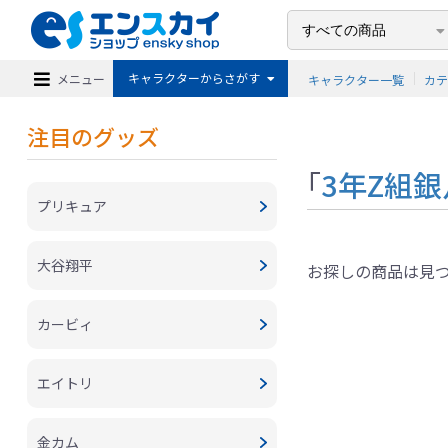
キャラクターからさがす
メニュー
キャラクター一覧
カ
注目のグッズ
「
3年Z組
プリキュア
大谷翔平
お探しの商品は見
カービィ
エイトリ
金カム