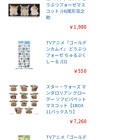
うぶつフォーゼマス
コット /(4)尾形百之
助
￥1,980
TVアニメ『ゴールデ
ンカムイ』 どうぶつ
フォーゼ ちゅるぷく
しーる /(2)
￥550
スター・ウォーズ マ
ンダロリアン グロー
グー ソフビパペット
マスコット【1BOX
11パック入り】
￥7,260
TVアニメ『ゴールデ