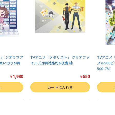
ト』 ジオラマア
TVアニメ「メダリスト」 クリアファ
TVアニメ
結束いのり&明
イル /(2)明浦路司&夜鷹 純
ズル500
500-751
1,980
550
￥
￥
数量
数量
る
カートに入れる