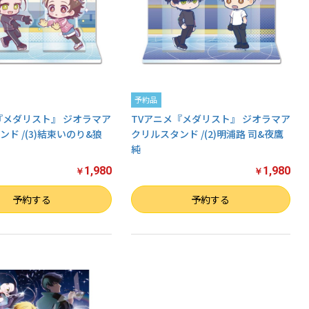
予約品
『メダリスト』 ジオラマア
TVアニメ『メダリスト』 ジオラマア
ド /(3)結束いのり&狼
クリルスタンド /(2)明浦路 司&夜鷹
純
1,980
1,980
￥
￥
数量
予約する
予約する