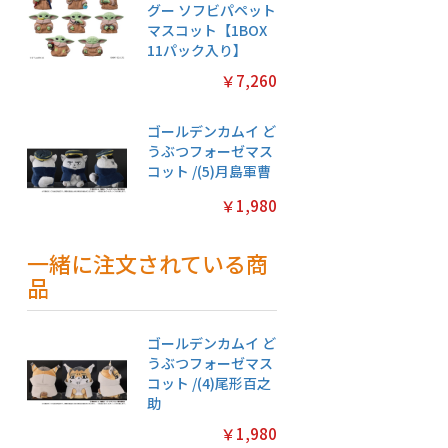
グー ソフビパペット
マスコット【1BOX
11パック入り】
￥7,260
ゴールデンカムイ ど
うぶつフォーゼマス
コット /(5)月島軍曹
￥1,980
一緒に注文されている商
品
ゴールデンカムイ ど
うぶつフォーゼマス
コット /(4)尾形百之
助
￥1,980