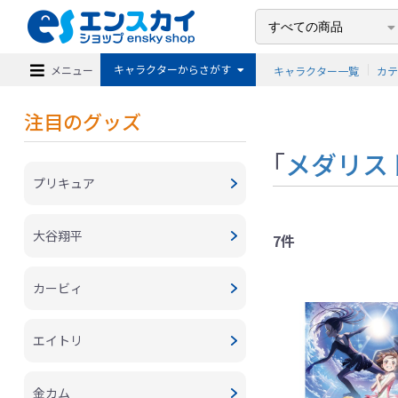
キャラクターからさがす
メニュー
キャラクター一覧
カ
注目のグッズ
「
メダリス
プリキュア
大谷翔平
7件
カービィ
エイトリ
金カム