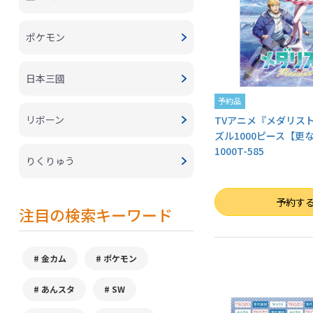
ポケモン
日本三國
予約品
リボーン
TVアニメ『メダリス
ズル1000ピース【更
1000T-585
りくりゅう
数量
予約す
注目の検索キーワード
金カム
ポケモン
あんスタ
SW