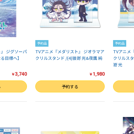
予約品
予約品
ト』 ジグソーパ
TVアニメ『メダリスト』 ジオラマア
TVアニメ
なる目標へ】
クリルスタンド /(4)狼嵜 光&夜鷹 純
クリルスタン
嵜 光
3,740
1,980
￥
￥
数量
数量
る
予約する