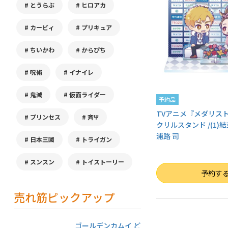
とうらぶ
ヒロアカ
カービィ
プリキュア
ちいかわ
からぴち
呪術
イナイレ
鬼滅
仮面ライダー
予約品
TVアニメ『メダリス
プリンセス
斉Ψ
クリルスタンド /(1)
浦路 司
日本三國
トライガン
スンスン
トイストーリー
数量
予約す
売れ筋ピックアップ
ゴールデンカムイ ど