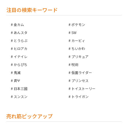
注目の検索キーワード
金カム
ポケモン
あんスタ
SW
とうらぶ
カービィ
ヒロアカ
ちいかわ
イナイレ
プリキュア
からぴち
呪術
鬼滅
仮面ライダー
斉Ψ
プリンセス
日本三國
トイストーリー
スンスン
トライガン
売れ筋ピックアップ