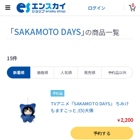
0
ログイン
「
SAKAMOTO DAYS
」
の商品一覧
15件
新着順
価格順
人気順
発売順
予約品以外
予約品
TVアニメ『SAKAMOTO DAYS』 ちみけ
もますこっと /(5)大佛
2,200
￥
数量
予約する