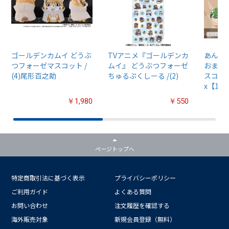
ゴールデンカムイ どうぶ
TVアニメ『ゴールデンカ
あんさん
つフォーゼマスコット /
ムイ』 どうぶつフォーゼ
おまん
(4)尾形百之助
ちゅるぷくしーる /(2)
スコット
x【1B
￥1,980
￥550
ページトップへ
特定商取引法に基づく表示
プライバシーポリシー
ご利用ガイド
よくある質問
お問い合わせ
注文履歴を確認する
海外販売対象
新規会員登録（無料）