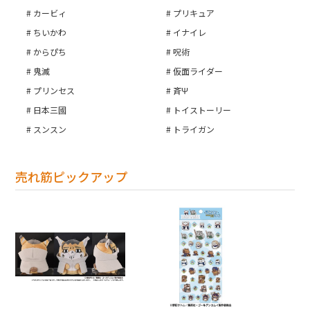
カービィ
プリキュア
ちいかわ
イナイレ
からぴち
呪術
鬼滅
仮面ライダー
プリンセス
斉Ψ
日本三國
トイストーリー
スンスン
トライガン
売れ筋ピックアップ