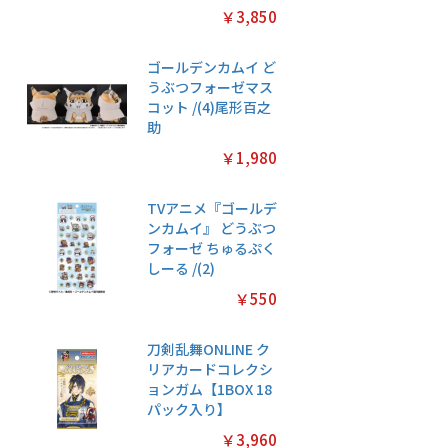
￥3,850
ゴールデンカムイ ど
うぶつフォーゼマス
コット /(4)尾形百之
助
￥1,980
TVアニメ『ゴールデ
ンカムイ』 どうぶつ
フォーゼ ちゅるぷく
しーる /(2)
￥550
刀剣乱舞ONLINE ク
リアカードコレクシ
ョンガム【1BOX 18
パック入り】
￥3,960