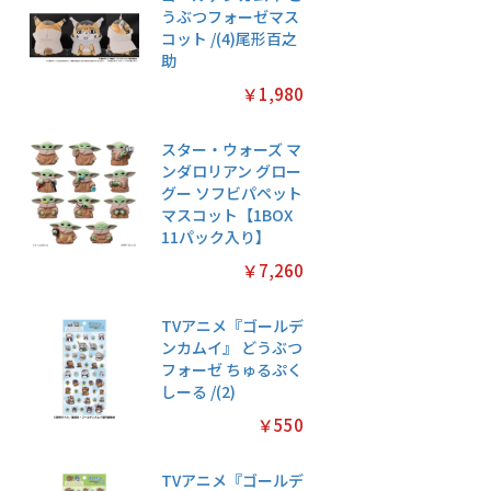
うぶつフォーゼマス
コット /(4)尾形百之
助
￥1,980
スター・ウォーズ マ
ンダロリアン グロー
グー ソフビパペット
マスコット【1BOX
11パック入り】
￥7,260
TVアニメ『ゴールデ
ンカムイ』 どうぶつ
フォーゼ ちゅるぷく
しーる /(2)
￥550
TVアニメ『ゴールデ