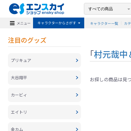
キャラクターからさがす
メニュー
キャラクター一覧
カ
注目のグッズ
「
村元哉中
プリキュア
大谷翔平
お探しの商品は見
カービィ
エイトリ
金カム