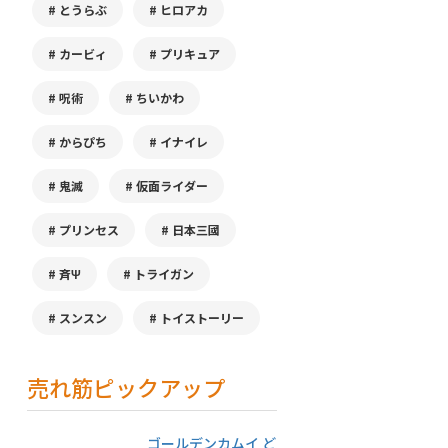
とうらぶ
ヒロアカ
カービィ
プリキュア
呪術
ちいかわ
からぴち
イナイレ
鬼滅
仮面ライダー
プリンセス
日本三國
斉Ψ
トライガン
スンスン
トイストーリー
売れ筋ピックアップ
ゴールデンカムイ ど