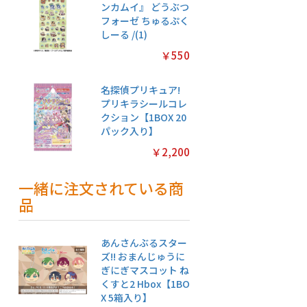
ンカムイ』 どうぶつ
フォーゼ ちゅるぷく
しーる /(1)
￥550
名探偵プリキュア!
プリキラシールコレ
クション【1BOX 20
パック入り】
￥2,200
一緒に注文されている商
品
あんさんぶるスター
ズ!! おまんじゅうに
ぎにぎマスコット ね
くすと2 Hbox【1BO
X 5箱入り】