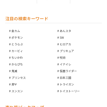
注目の検索キーワード
金カム
あんスタ
ポケモン
SW
とうらぶ
ヒロアカ
カービィ
プリキュア
ちいかわ
呪術
からぴち
イナイレ
鬼滅
仮面ライダー
プリンセス
日本三國
斉Ψ
トライガン
スンスン
トイストーリー