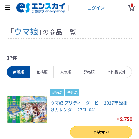
0
ログイン
「
ウマ娘
」
の商品一覧
17件
新着順
価格順
人気順
発売順
予約品以外
新商品
予約品
ウマ娘 プリティーダービー 2027年 壁掛
けカレンダー 27CL-041
2,750
￥
数量
予約する