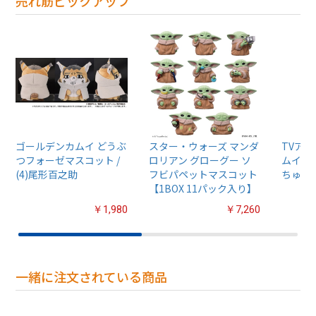
売れ筋ピックアップ
ゴールデンカムイ どうぶ
スター・ウォーズ マンダ
TVア
つフォーゼマスコット /
ロリアン グローグー ソ
ムイ』
(4)尾形百之助
フビパペットマスコット
ちゅるぷ
【1BOX 11パック入り】
￥1,980
￥7,260
一緒に注文されている商品