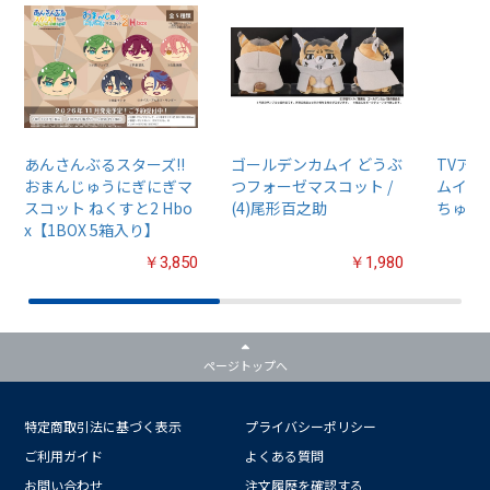
あんさんぶるスターズ!!
ゴールデンカムイ どうぶ
TVア
おまんじゅうにぎにぎマ
つフォーゼマスコット /
ムイ』
スコット ねくすと2 Hbo
(4)尾形百之助
ちゅるぷ
x【1BOX 5箱入り】
￥3,850
￥1,980
ページトップへ
特定商取引法に基づく表示
プライバシーポリシー
ご利用ガイド
よくある質問
お問い合わせ
注文履歴を確認する