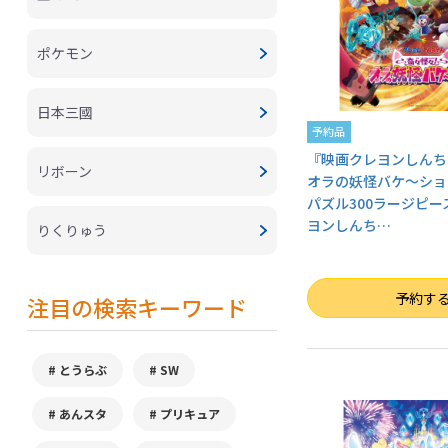
ポケモン
日本三國
予約品
『映画クレヨンしんち
リボーン
オラの妖怪バケ～ショ
パズル300ラージピ
ヨンしんち
…
りくりゅう
数量
予約す
注目の検索キーワード
とうらぶ
SW
あんスタ
プリキュア