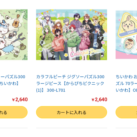
ーパズル300
カラフルピーチ ジグソーパズル300
ちいかわ 
ちいかわ】
ラージピース【からぴちピクニック
ズル 70
(1)】 300-L701
いかわ】OD
2,640
2,640
￥
￥
数量
数量
れる
カートに入れる