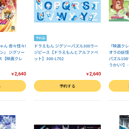
予約品
ゃん 奇々怪々!
ドラえもん ジグソーパズル300ラー
『映画クレ
ン』 ジグソー
ジピース【ドラえもんとアルファベ
オラの妖怪
ース【映画クレ
ット】300-L702
パズル10
うかい?】
2,640
2,640
￥
￥
数量
数量
る
予約する