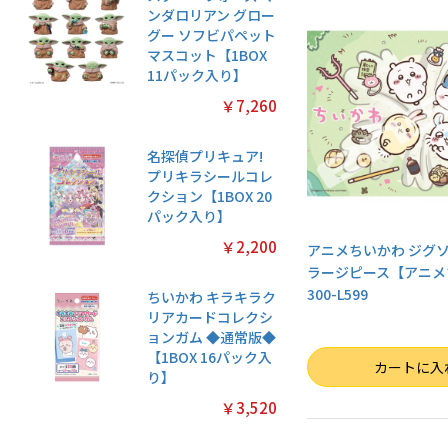
ンダロリアン グロー
グー ソフビパペット
マスコット【1BOX
11パック入り】
￥7,260
名探偵プリキュア!
プリキラシールコレ
クション【1BOX 20
パック入り】
￥2,200
アニメちいかわ ジグソ
ラージピース【アニメ
300-L599
ちいかわ キラキラク
リアカードコレクシ
ョンガム ◆通常版◆
【1BOX 16パック入
数量
カートに入
り】
￥3,520