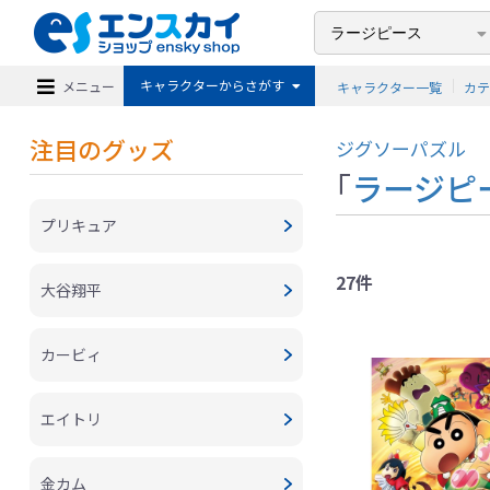
キャラクターからさがす
メニュー
キャラクター一覧
カ
注目のグッズ
ジグソーパズル
「
ラージピ
プリキュア
27件
大谷翔平
カービィ
エイトリ
金カム