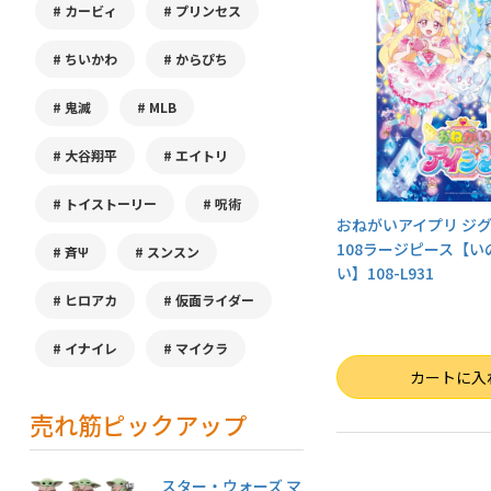
カービィ
プリンセス
ちいかわ
からぴち
鬼滅
MLB
大谷翔平
エイトリ
トイストーリー
呪術
おねがいアイプリ ジ
108ラージピース【い
斉Ψ
スンスン
い】108-L931
ヒロアカ
仮面ライダー
イナイレ
マイクラ
数量
カートに入
売れ筋ピックアップ
スター・ウォーズ マ