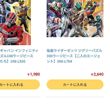
ギャバン インフィニティ
仮面ライダーゼッツ ジグソーパズル
ズル108ラージピース
300ラージピース【二人のエージェ
ち】108-L930
ント】300-L704
1,980
2,640
￥
￥
数量
カートに入れる
カートに入れる