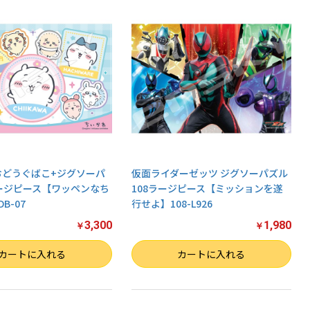
おどうぐばこ+ジグソーパ
仮面ライダーゼッツ ジグソーパズル
ラージピース【ワッペンなち
108ラージピース【ミッションを遂
B-07
行せよ】108-L926
3,300
1,980
￥
￥
数量
カートに入れる
カートに入れる