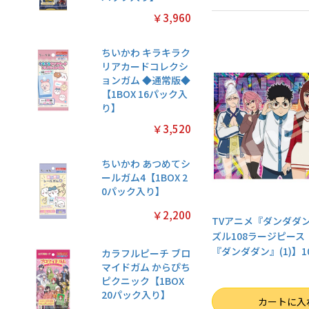
￥3,960
ちいかわ キラキラク
リアカードコレクシ
ョンガム ◆通常版◆
【1BOX 16パック入
り】
￥3,520
ちいかわ あつめてシ
ールガム4【1BOX 2
0パック入り】
￥2,200
TVアニメ『ダンダダ
ズル108ラージピース
『ダンダダン』(1)】108
カラフルピーチ ブロ
マイドガム からぴち
ピクニック【1BOX
20パック入り】
数量
カートに入