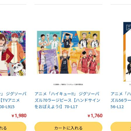
ン』 ジグソーパ
アニメ「ハイキュー!!」 ジグソーパ
アニメ「ハ
【TVアニメ
ズル70ラージピース【ハンドサイン
ズル56ラ
-L915
をおぼえよう!】70-L17
56-L12
1,980
1,760
￥
￥
数量
数量
れる
カートに入れる