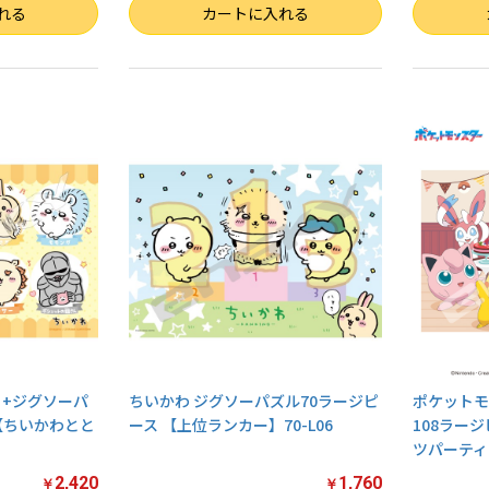
数量
数量
れる
カートに入れる
こ+ジグソーパ
ちいかわ ジグソーパズル70ラージピ
ポケットモ
【ちいかわとと
ース 【上位ランカー】70-L06
108ラー
ツパーティー
2,420
1,760
￥
￥