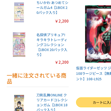
ちいかわ あつめてシ
ールガム4【1BOX 2
0パック入り】
￥2,200
名探偵プリキュア!
キラキラトレーディ
ングコレクション
【1BOX 20パック入
り】
￥2,200
仮面ライダーゼッツ 
108ラージピース【
一緒に注文されている商
ント】108-L925
品
刀剣乱舞ONLINE ク
リアカードコレクシ
数量
カートに入
ョンガム【1BOX 18
パック入り】