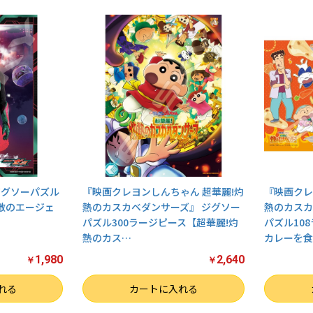
ジグソーパズル
『映画クレヨンしんちゃん 超華麗!灼
『映画クレ
無敵のエージェ
熱のカスカベダンサーズ』 ジグソー
熱のカスカ
パズル300ラージピース【超華麗!灼
パズル10
熱のカス
…
カレーを食
1,980
2,640
お買い物を続ける
カートへ進む
￥
￥
数量
数量
れる
カートに入れる