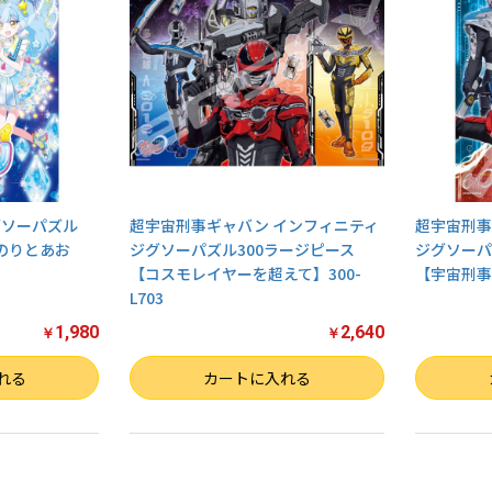
グソーパズル
超宇宙刑事ギャバン インフィニティ
超宇宙刑事
のりとあお
ジグソーパズル300ラージピース
ジグソーパ
【コスモレイヤーを超えて】300-
【宇宙刑事た
L703
1,980
2,640
￥
￥
数量
数量
れる
カートに入れる