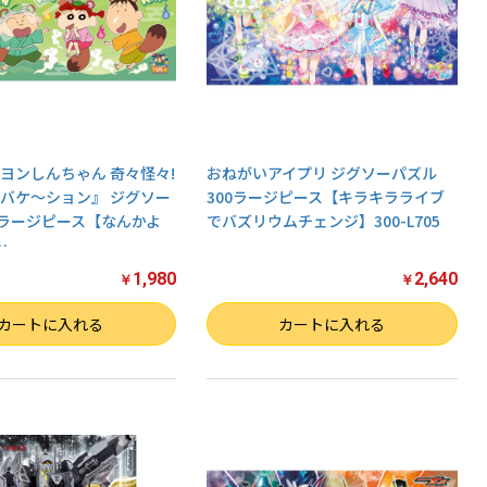
ヨンしんちゃん 奇々怪々!
おねがいアイプリ ジグソーパズル
バケ～ション』 ジグソー
300ラージピース【キラキラライブ
8ラージピース【なんかよ
でバズリウムチェンジ】300-L705
…
1,980
2,640
￥
￥
数量
カートに入れる
カートに入れる